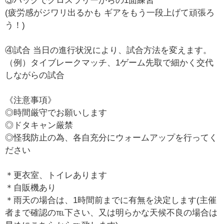
③バックでクロスラリーからの1面練習
(疲労感がジワリ出るかも ギアをもう一段上げて頑張ろ
う！)
④試合 当日の進行状況により、試合方法を変えます。
（例）タイブレークマッチ、1ゲーム先取で細かく交代
しながらの試合
《注意事項》
◎時間厳守でお願いします
◎ドタキャン厳禁
◎怪我防止の為、各自充分にウォームアップを行ってく
ださい
＊更衣室、トイレあります
＊自販機あり
＊雨天の場合は、1時間前までに有無を決定します(主催
者まで確認の℡下さい、又は明らかな天候不良の場合は