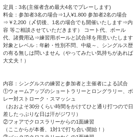
定員：3名(主催者含め最大4名でプレーします)
料金：参加者3名の場合⇒1人¥1.800 参加者2名の場合
⇒￥2,200（〆切後、1名の場合でも開催いたします⇒内
容 等ご相談させていただきます） コート代、ボール
代、諸費用込⇒練習用ボールと試合球を用意いたします
対象とレベル：年齢・性別不問、中級～、シングルス歴
の有る無しは問いません（やってみたい気持ちがあれば
大丈夫！）
内容：シングルスの練習と参加者と主催者による試合
①ウォームアップのショートラリーとロングラリー、ボ
レー対ストローク・スマッシュ
（おおよそ30分くらい時間をかけてひと通り打つので日
差したっぷりな日は汗がジワリ）
②フォアでクロスラリーからの1面練習
（ここからが本番、1対1で打ち合い開始！）