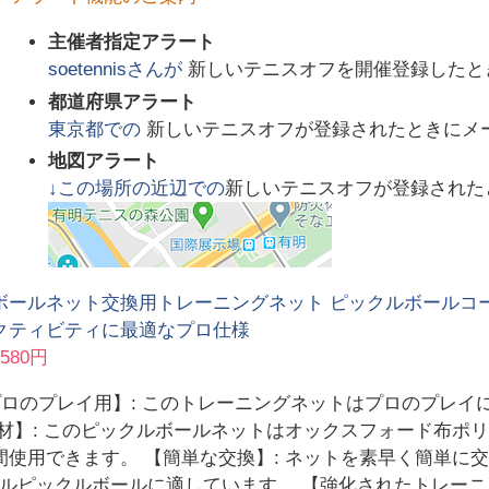
主催者指定アラート
soetennis
さんが
新しいテニスオフを開催登録したと
都道府県アラート
東京都
での
新しいテニスオフが登録されたときにメ
地図アラート
↓この場所の近辺での
新しいテニスオフが登録された
ボールネット交換用トレーニングネット ピックルボールコー
クティビティに最適なプロ仕様
3580円
【プロのプレイ用】: このトレーニングネットはプロのプレ
素材】: このピックルボールネットはオックスフォード布ポ
間使用できます。 【簡単な交換】: ネットを素早く簡単に
ルピックルボールに適しています。 【強化されたトレーニ