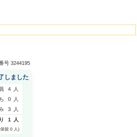
番号
3244195
了しました
員
4
人
ち
0
人
み
3
人
り
1
人
付保留
0
人
)