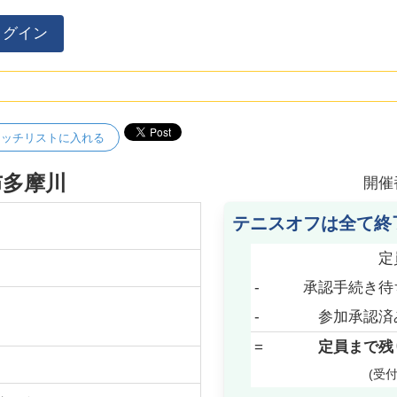
ログイン
ォッチリストに入れる
布多摩川
開催
テニスオフは全て終
定
-
承認手続き待
-
参加承認済
=
定員まで残
(受