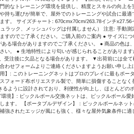
門的なトレーニング環境を提供し、精度とスキルの向上を
や持ち運びが簡単で、屋外でのトレーニングや試合に最適
サイズチャート: 670cmx70cm/263.78インチx27.
ラック、メッシュバッグは付属しません） 注意: 手動測定のため、
ますのでご了承ください。ご購入前のご案内 ● サイズに
がある場合がありますのでご了承ください。 ● 商品の色
さい。 ● 生地特性により匂いが感じられることがありま
め、受注後に欠品となる場合があります。 ▼出荷前には全
合わせフォームよりご連絡くださいますようお願い申し上
用】: このトレーニングネットはプロのプレイに最もポータ
スフォード布ポリエステル製で、簡単に損傷することなく
できるように設計されており、利便性が向上し、ほとんどの
グ環境】: ピックルボール交換ネットは、ピックルボール
します。 【ポータブルデザイン】：ピックルボールネッ
補強されたエッジが風にも強く、様々な屋外気象条件に適