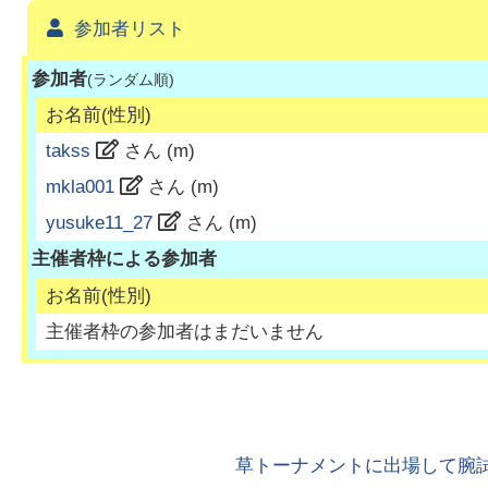
参加者リスト
参加者
(ランダム順)
お名前(性別)
takss
さん (
m
)
mkla001
さん (
m
)
yusuke11_27
さん (
m
)
主催者枠による参加者
お名前(性別)
主催者枠の参加者はまだいません
草トーナメントに出場して腕試