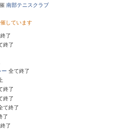
主催
南部テニスクラブ
開催しています
て終了
て終了
止
レー
全て終了
止
て終了
て終了
全て終了
終了
て終了