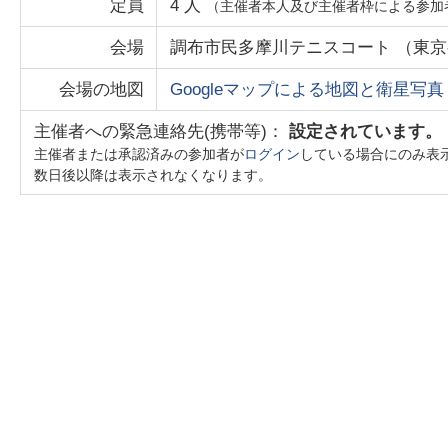
定員
4
人
（主催者本人及び主催者枠による参加
会場
調布市民多摩川テニスコート
（
東京
会場の地図
Googleマップによる地図と衛星写真
主催者への緊急連絡先(携帯等)：
設定されています。
主催者または承認済みの参加者が
ログイン
している場合にのみ表
数日後以降は表示されなくなります。