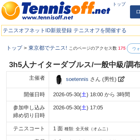
トップ
テニスオフネットID新規登録
テニスオフを開催する
トップ
>
東京都でテニス!
このページのアクセス数
175
ウ
3h5人ナイターダブルス/一般中級/調
主催者
soetennis
さん (
男性
)
開催日時
2026-05-30(
土
) 18:00
から
3時間
参加申し込み
2026-05-30(
土
) 17:05
締め切り日時
テニスコート
1
面
種類:
全天候（オムニ）