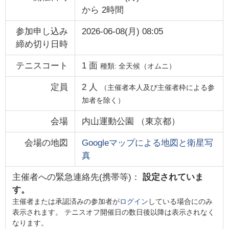
から
2時間
参加申し込み
2026-06-08(月) 08:05
締め切り日時
テニスコート
1
面
種類:
全天候（オムニ）
定員
2
人
（主催者本人及び主催者枠による参
加者を除く）
会場
内山運動公園
（
東京都
）
会場の地図
Googleマップによる地図と衛星写
真
主催者への緊急連絡先(携帯等)：
設定されていま
す。
主催者または承認済みの参加者が
ログイン
している場合にのみ
表示されます。 テニスオフ開催日の数日後以降は表示されなく
なります。