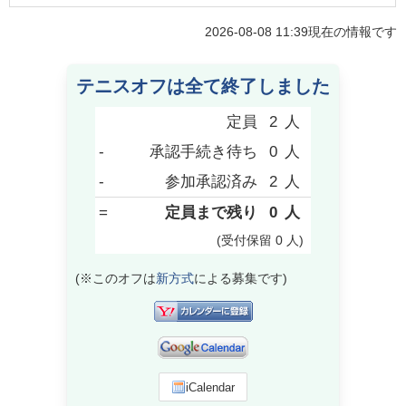
2026-08-08 11:39
現在の情報です
テニスオフは全て終了しました
定員
2
人
-
承認手続き待ち
0
人
-
参加承認済み
2
人
=
定員まで残り
0
人
(受付保留
0
人
)
(※このオフは
新方式
による募集です)
iCalendar