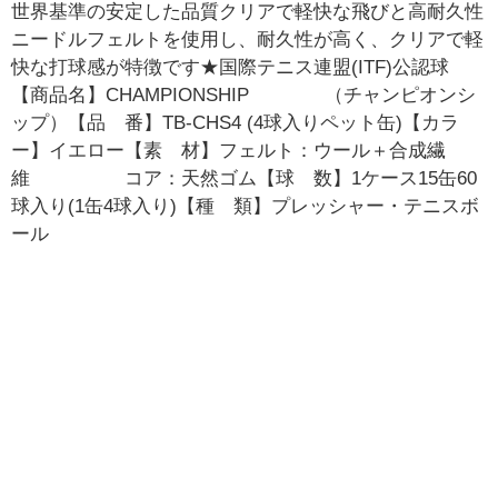
世界基準の安定した品質クリアで軽快な飛びと高耐久性
ニードルフェルトを使用し、耐久性が高く、クリアで軽
快な打球感が特徴です★国際テニス連盟(ITF)公認球
【商品名】CHAMPIONSHIP （チャンピオンシ
ップ）【品 番】TB-CHS4 (4球入りペット缶)【カラ
ー】イエロー【素 材】フェルト：ウール＋合成繊
維 コア：天然ゴム【球 数】1ケース15缶60
球入り(1缶4球入り)【種 類】プレッシャー・テニスボ
ール