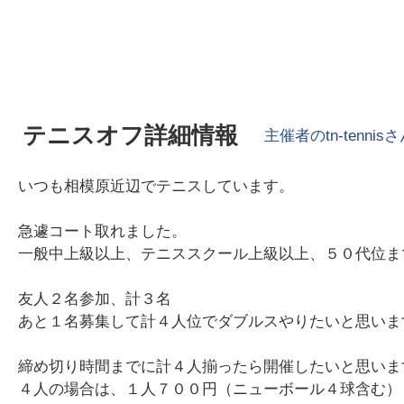
テニスオフ詳細情報
主催者の
tn-tennis
さ
いつも相模原近辺でテニスしています。
急遽コート取れました。
一般中上級以上、テニススクール上級以上、５０代位ま
友人２名参加、計３名
あと１名募集して計４人位でダブルスやりたいと思いま
締め切り時間までに計４人揃ったら開催したいと思いま
４人の場合は、１人７００円（ニューボール４球含む）