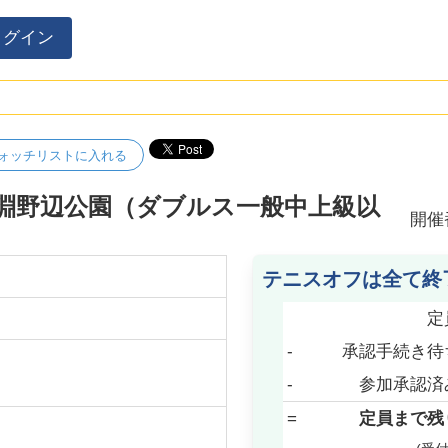
ログイン
ォッチリストに入れる
淵野辺公園（ダブルス一般中上級以
開催
テニスオフは全て終
定
-
承認手続き待
-
参加承認済
=
定員まで残