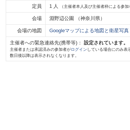
定員
1
人
（主催者本人及び主催者枠による参加
会場
淵野辺公園
（
神奈川県
）
会場の地図
Googleマップによる地図と衛星写真
主催者への緊急連絡先(携帯等)：
設定されています。
主催者または承認済みの参加者が
ログイン
している場合にのみ表
数日後以降は表示されなくなります。