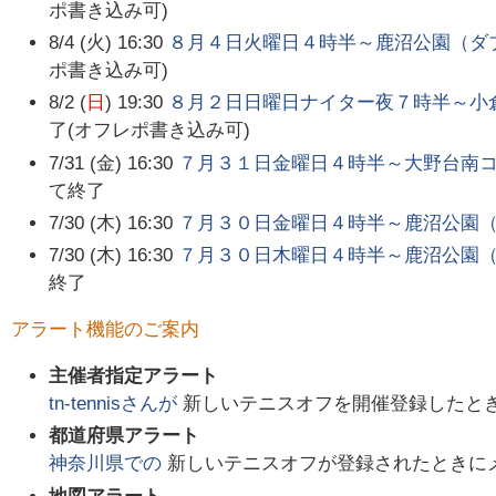
ポ書き込み可)
8/4 (火) 16:30
８月４日火曜日４時半～鹿沼公園（ダ
ポ書き込み可)
8/2 (
日
) 19:30
８月２日日曜日ナイター夜７時半～小
了(オフレポ書き込み可)
7/31 (金) 16:30
７月３１日金曜日４時半～大野台南
て終了
7/30 (木) 16:30
７月３０日金曜日４時半～鹿沼公園
7/30 (木) 16:30
７月３０日木曜日４時半～鹿沼公園
終了
アラート機能のご案内
主催者指定アラート
tn-tennis
さんが
新しいテニスオフを開催登録したと
都道府県アラート
神奈川県
での
新しいテニスオフが登録されたときに