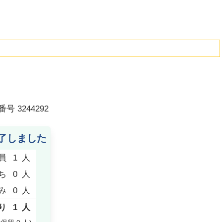
番号
3244292
了しました
員
1
人
ち
0
人
み
0
人
り
1
人