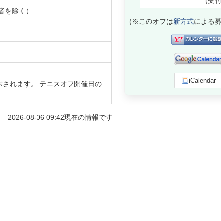
(受
者を除く）
(※このオフは
新方式
による募
iCalendar
示されます。 テニスオフ開催日の
2026-08-06 09:42
現在の情報です