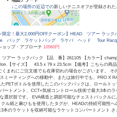
地図アラート
↓この場所の近辺での
新しいテニスオフが登録された
限定！最大2,000円OFFクーポン】HEAD ツアー ラックパッ
agne バッグ ラケットバッグ ラケバ ヘッド Tour Racqp
ショップ・アプローチ
10560円
アー ラックパック 【品 番】261105 【カラー】champagn
Nylon 【サイズ】 43.5 x 79 x 23.5cm 【備考】
ごくまれにご注文後でも在庫切れの場合がございます。 そ
ミーティングへの移動中、または旅行中でも、PRO X RA
れたPETボトルを使用したこのバックパックは、ロールト
パートメント、CCT+気候コントロール技術で最大3本の
な選択肢です。 EVA構造と調節可能なチェストバックル
イクル紙と麻ひもを使用したタグが、HEADの持続可能性へ
大3本のラケットを収納可能なラケットコンパートメント さ