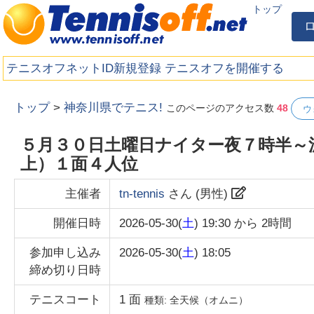
トップ
テニスオフネットID新規登録
テニスオフを開催する
トップ
>
神奈川県でテニス!
このページのアクセス数
48
ウ
５月３０日土曜日ナイター夜７時半～
上）１面４人位
主催者
tn-tennis
さん (
男性
)
開催日時
2026-05-30(
土
) 19:30
から
2時間
参加申し込み
2026-05-30(
土
) 18:05
締め切り日時
テニスコート
1
面
種類:
全天候（オムニ）