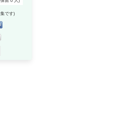
付保留
0
人
)
集です)