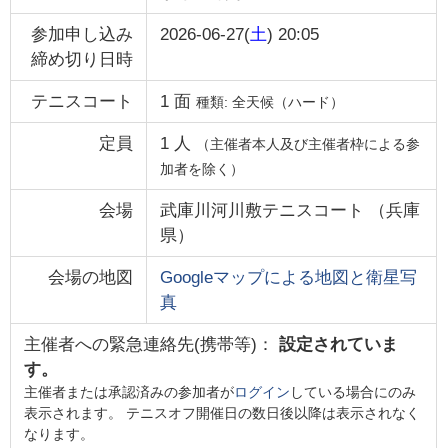
参加申し込み
2026-06-27(
土
) 20:05
締め切り日時
テニスコート
1
面
種類:
全天候（ハード）
定員
1
人
（主催者本人及び主催者枠による参
加者を除く）
会場
武庫川河川敷テニスコート
（
兵庫
県
）
会場の地図
Googleマップによる地図と衛星写
真
主催者への緊急連絡先(携帯等)：
設定されていま
す。
主催者または承認済みの参加者が
ログイン
している場合にのみ
表示されます。 テニスオフ開催日の数日後以降は表示されなく
なります。