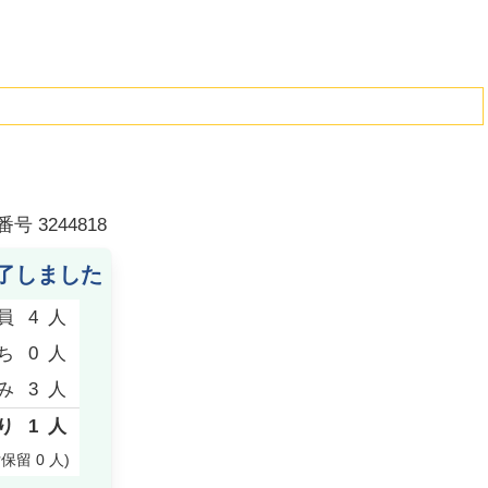
番号
3244818
了しました
員
4
人
ち
0
人
み
3
人
り
1
人
付保留
0
人
)