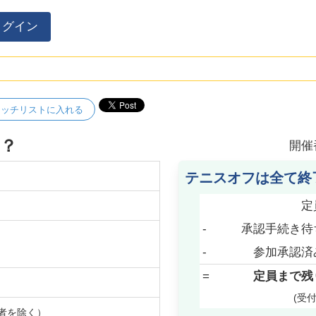
ログイン
ォッチリストに入れる
か？
開催
テニスオフは全て終
定
-
承認手続き待
-
参加承認済
=
定員まで残
(受
者を除く）