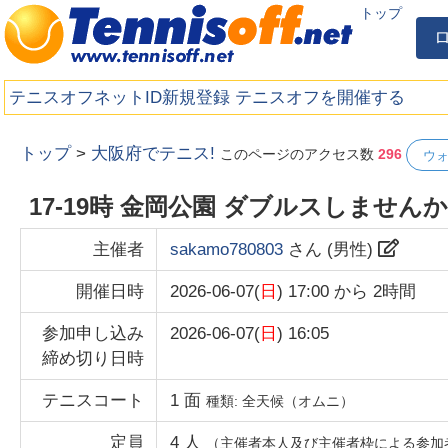
トップ
テニスオフネットID新規登録
テニスオフを開催する
トップ
>
大阪府でテニス!
このページのアクセス数
296
ウ
17-19時 金岡公園 ダブルスしません
主催者
sakamo780803
さん (
男性
)
開催日時
2026-06-07(
日
) 17:00
から
2時間
参加申し込み
2026-06-07(
日
) 16:05
締め切り日時
テニスコート
1
面
種類:
全天候（オムニ）
定員
4
人
（主催者本人及び主催者枠による参加