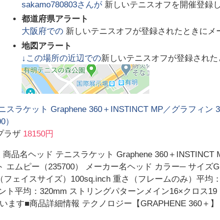
sakamo780803
さんが
新しいテニスオフを開催登録
都道府県アラート
大阪府
での
新しいテニスオフが登録されたときにメ
地図アラート
↓この場所の近辺での
新しいテニスオフが登録された
スラケット Graphene 360＋INSTINCT MP／グラフィ
00）
プラザ
18150円
商品名ヘッド テニスラケット Graphene 360＋INSTINC
エムピー（235700） メーカー名ヘッド カラー─ サイズG1, G2
フェイスサイズ）100sq.inch 重さ（フレームのみ）平均：30
ポイント平均：320mm ストリングパターンメイン16×クロス
す■商品詳細情報 テクノロジー【GRAPHENE 360＋】