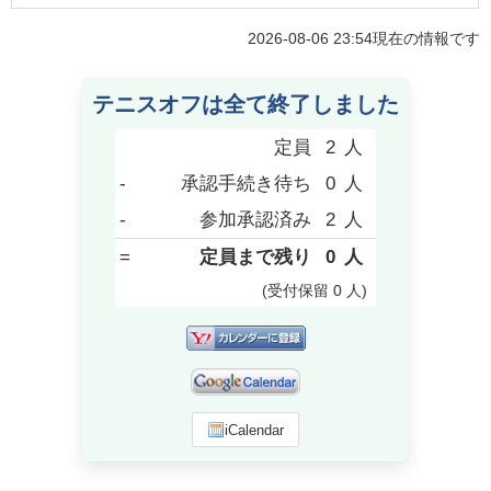
2026-08-06 23:54
現在の情報です
テニスオフは全て終了しました
定員
2
人
-
承認手続き待ち
0
人
-
参加承認済み
2
人
=
定員まで残り
0
人
(受付保留
0
人
)
iCalendar