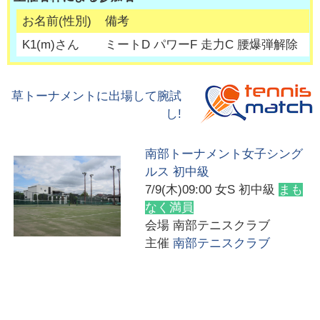
お名前(性別)
備考
K1
(
m
)さん
ミートD パワーF 走力C 腰爆弾解除
草トーナメントに出場して腕試
し!
南部トーナメント女子シング
ルス 初中級
7/9(木)09:00
女S 初中級
まも
なく満員
会場
南部テニスクラブ
主催
南部テニスクラブ