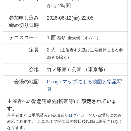
から
2時間
参加申し込み
2026-06-12(金) 22:05
締め切り日時
テニスコート
1
面
種類:
全天候（オムニ）
定員
2
人
（主催者本人及び主催者枠による参
加者を除く）
会場
竹ノ塚第６公園
（
東京都
）
会場の地図
Googleマップによる地図と衛星写
真
主催者への緊急連絡先(携帯等)：
設定されていま
す。
主催者または承認済みの参加者が
ログイン
している場合にのみ
表示されます。 テニスオフ開催日の数日後以降は表示されなく
なります。