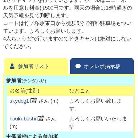
1セットマッチを行っていきます。ボールはニューボー
ルを用意し料金は500円です。雨天の場合は18時過ぎの
天気予報を見て判断します。
コートは竹ノ塚駅東口から徒歩5分で有料駐車場もつい
ています。よろしくお願いします。
4人ちょうどで行いますのでドタキャンは絶対にしない
でください。
参加者リスト
オフレポ掲示板
参加者
(ランダム順)
お名前(性別)
ひとこと
skydog1
さん (
m
)
よろしくお願い致しま
す。
houki-boshi
さん
よろしくお願いいたしま
(
m
)
す
主催者枠による参加者