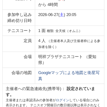
から
4時間
参加申し込み
2026-06-27(
土
) 20:05
締め切り日時
テニスコート
1
面
種類:
全天候（オムニ）
定員
4
人
（主催者本人及び主催者枠による参
加者を除く）
会場
明祥プラザテニスコート
（
愛知
県
）
会場の地図
Googleマップによる地図と衛星写
真
主催者への緊急連絡先(携帯等)：
設定されていま
す。
主催者または承認済みの参加者が
ログイン
している場合にのみ
表示されます。 テニスオフ開催日の数日後以降は表示されなく