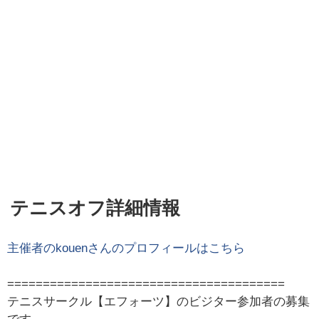
テニスオフ詳細情報
主催者の
kouen
さんのプロフィールはこちら
=======================================
テニスサークル【エフォーツ】のビジター参加者の募集