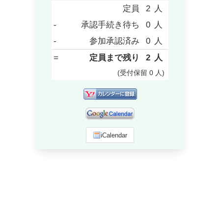
定員
2
人
-
承認手続き待ち
0
人
-
参加承認済み
0
人
=
定員まで残り
2
人
(受付保留
0
人
)
iCalendar