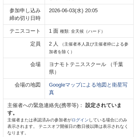
参加申し込み
2026-06-03(水) 20:05
締め切り日時
テニスコート
1
面
種類:
全天候（ハード）
定員
2
人
（主催者本人及び主催者枠による参
加者を除く）
会場
ヨナモトテニススクール
（
千葉
県
）
会場の地図
Googleマップによる地図と衛星写
真
主催者への緊急連絡先(携帯等)：
設定されていま
す。
主催者または承認済みの参加者が
ログイン
している場合にのみ
表示されます。 テニスオフ開催日の数日後以降は表示されなく
なります。