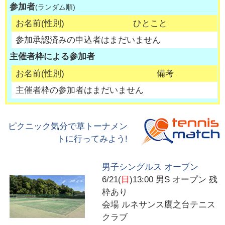
参加者
(ランダム順)
お名前(性別)
ひとこと
参加承認済みの申込者はまだいません
主催者枠による参加者
お名前(性別)
備考
主催者枠の参加者はまだいません
ピクニック気分で草トーナメン
トに行ってみよう!
男子シングルス オープン
6/21(
日
)13:00
男S オープン 残
枠あり
会場
ルネサンス鷹之台テニス
クラブ