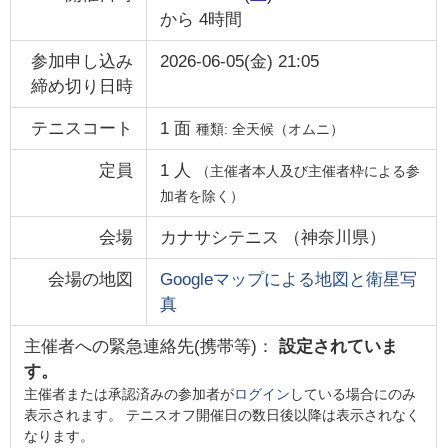
から
4時間
参加申し込み
2026-06-05(金) 21:05
締め切り日時
テニスコート
1
面
種類:
全天候（オムニ）
定員
1
人
（主催者本人及び主催者枠による参
加者を除く）
会場
カナサシテニス
（
神奈川県
）
会場の地図
Googleマップによる地図と衛星写
真
主催者への緊急連絡先(携帯等)：
設定されていま
す。
主催者または承認済みの参加者が
ログイン
している場合にのみ
表示されます。 テニスオフ開催日の数日後以降は表示されなく
なります。