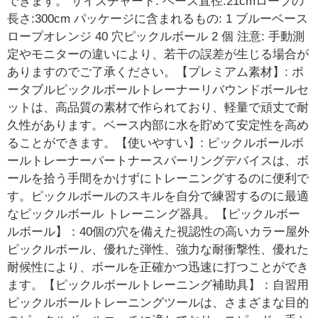
できます。 サイズチャート: ベース直径:21cmロープの
長さ:300cm パッケージに含まれるもの: 1 ブルーベース
ロープオレンジ 40 穴ピックルボール 2 個 注意: 手動測
定やモニターの違いにより、若干の誤差が生じる場合が
ありますのでご了承ください。【プレミアム素材】: ポ
ータブルピックルボールトレーナーリバウンドボールセ
ットは、高品質の素材で作られており、軽量で頑丈で耐
久性があります。ベース内部に水を貯めて安定性を高め
ることができます。【使いやすい】: ピックルボールボ
ールトレーナーパートナースパーリングデバイスは、ボ
ールを拾う手間をかけずにトレーニングするのに便利で
す。ピックルボールのスキルを自分で練習するのに最適
なピックルボール トレーニング器具。【ピックルボー
ルボール】：40個の穴を備えた視認性の高いカラー屋外
ピックルボール、優れた弾性、強力な耐衝撃性、優れた
耐候性により、ボールを正確かつ迅速に打つことができ
ます。【ピックルボールトレーニング補助具】：自習用
ピックルボールトレーニングツールは、さまざまな目的