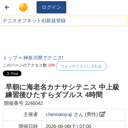
ログイン
テニスオフネットID新規登録
トップ
>
神奈川県でテニス!
このページのアクセス数
109
ウォッチリストに入れる
早朝に海老名カナサシテニス 中上級
練習後ひたすらダブルス 4時間
開催番号
3246042
主催者
chennaioyaji
さん (
男性
)
開催日時
2026-06-06(
土
) 07:00