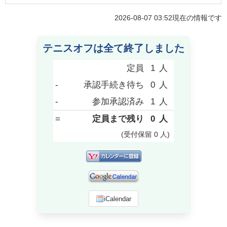
2026-08-07 03:52
現在の情報です
テニスオフは全て終了しました
定員
1
人
-
承認手続き待ち
0
人
-
参加承認済み
1
人
=
定員まで残り
0
人
(受付保留
0
人
)
iCalendar