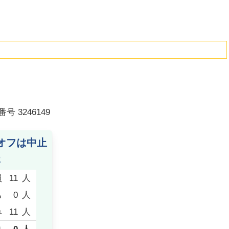
番号
3246149
オフは中止
た
員
11
人
ち
0
人
み
11
人