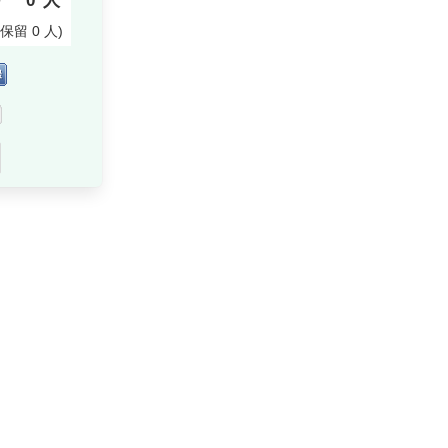
り
0
人
付保留
0
人
)