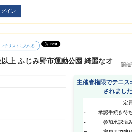
ログイン
ォッチリストに入れる
以上 ふじみ野市運動公園 綺麗なオ
開催
主催者権限でテニス
されまし
定
-
承認手続き待
-
参加承認済