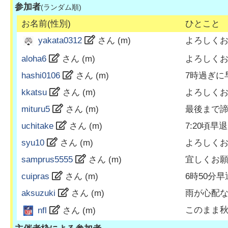
参加者
(ランダム順)
お名前(性別)
ひとこと
よろしく
yakata0312
さん (
m
)
aloha6
さん (
m
)
よろしく
hashi0106
さん (
m
)
7時過ぎに
kkatsu
さん (
m
)
よろしく
mituru5
さん (
m
)
最後まで
uchitake
さん (
m
)
7:20頃早
syu10
さん (
m
)
よろしく
samprus5555
さん (
m
)
宜しくお
cuipras
さん (
m
)
6時50分
aksuzuki
さん (
m
)
雨が心配
このまま
nfl
さん (
m
)