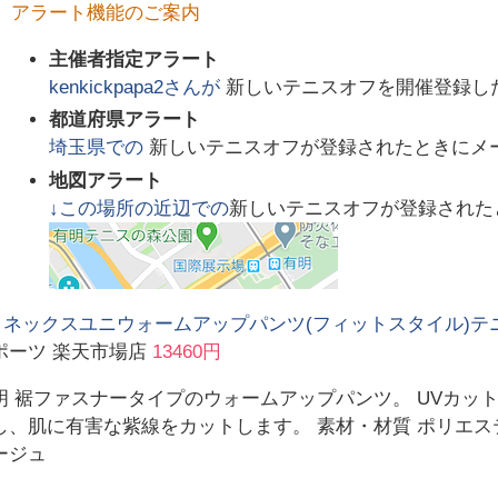
アラート機能のご案内
主催者指定アラート
kenkickpapa2
さんが
新しいテニスオフを開催登録し
都道府県アラート
埼玉県
での
新しいテニスオフが登録されたときにメ
地図アラート
↓この場所の近辺での
新しいテニスオフが登録された
 ヨネックスユニウォームアップパンツ(フィットスタイル)テニス 
ポーツ 楽天市場店
13460円
明 裾ファスナータイプのウォームアップパンツ。 UVカッ
、肌に有害な紫線をカットします。 素材・材質 ポリエステル1
ージュ