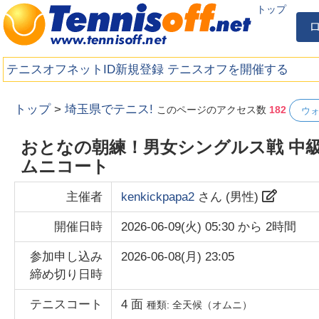
トップ
テニスオフネットID新規登録
テニスオフを開催する
トップ
>
埼玉県でテニス!
このページのアクセス数
182
ウ
おとなの朝練！男女シングルス戦 中級
ムニコート
主催者
kenkickpapa2
さん (
男性
)
開催日時
2026-06-09(火) 05:30
から
2時間
参加申し込み
2026-06-08(月) 23:05
締め切り日時
テニスコート
4
面
種類:
全天候（オムニ）