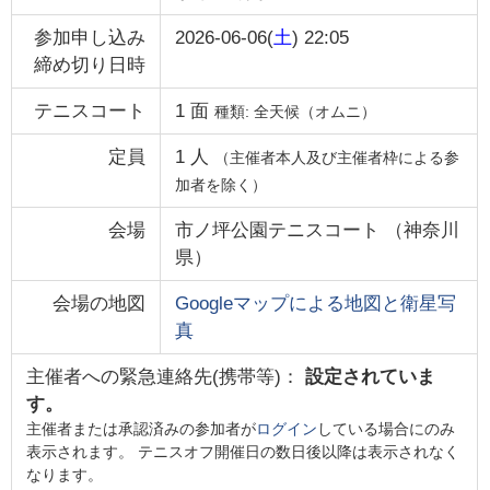
参加申し込み
2026-06-06(
土
) 22:05
締め切り日時
テニスコート
1
面
種類:
全天候（オムニ）
定員
1
人
（主催者本人及び主催者枠による参
加者を除く）
会場
市ノ坪公園テニスコート
（
神奈川
県
）
会場の地図
Googleマップによる地図と衛星写
真
主催者への緊急連絡先(携帯等)：
設定されていま
す。
主催者または承認済みの参加者が
ログイン
している場合にのみ
表示されます。 テニスオフ開催日の数日後以降は表示されなく
なります。