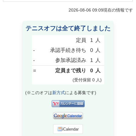
2026-08-06 09:09
現在の情報です
テニスオフは全て終了しました
定員
1
人
-
承認手続き待ち
0
人
-
参加承認済み
1
人
=
定員まで残り
0
人
(受付保留
0
人
)
(※このオフは
新方式
による募集です)
iCalendar