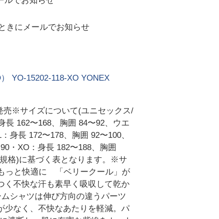
ールでお知らせ
ときにメールでお知らせ
5202-118-XO YONEX
 発売※サイズについて(ユニセックス/
身長 162〜168、胸囲 84〜92、ウエ
：身長 172〜178、胸囲 92〜100、
〜90・XO：身長 182〜188、胸囲
業協会規格)に基づく表となります。※サ
もっと快適に 「ベリークール」が
つく不快な汗も素早く吸収して乾か
ゲームシャツは伸び方向の違うパーツ
が少なく、不快なあたりを軽減。パ