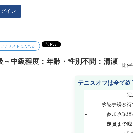
ログイン
ォッチリストに入れる
初級～中級程度：年齢・性別不問：清瀬
開催
テニスオフは全て終
定
-
承認手続き待
-
参加承認済
=
定員まで残