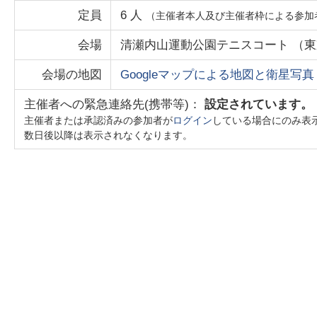
定員
6
人
（主催者本人及び主催者枠による参加
会場
清瀬内山運動公園テニスコート
（
東
会場の地図
Googleマップによる地図と衛星写真
主催者への緊急連絡先(携帯等)：
設定されています。
主催者または承認済みの参加者が
ログイン
している場合にのみ表
数日後以降は表示されなくなります。