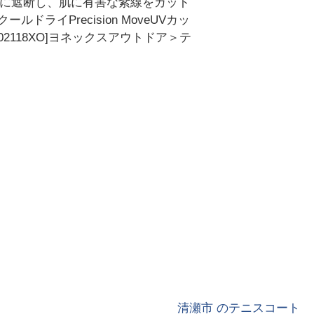
的に遮断し、肌に有害な紫線をカット
イPrecision MoveUVカッ
2118XO]ヨネックスアウトドア＞テ
清瀬市 のテニスコート