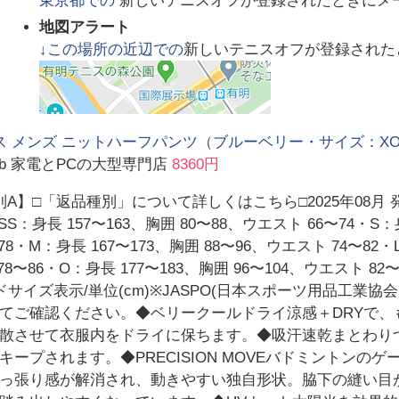
東京都
での
新しいテニスオフが登録されたときにメ
地図アラート
↓この場所の近辺での
新しいテニスオフが登録された
 メンズ ニットハーフパンツ（ブルーベリー・サイズ：XO） YO-1
 web 家電とPCの大型専門店
8360円
A】□「返品種別」について詳しくはこちら□2025年08月
S：身長 157〜163、胸囲 80〜88、ウエスト 66〜74・S：
78・M：身長 167〜173、胸囲 88〜96、ウエスト 74〜82・L
8〜86・O：身長 177〜183、胸囲 96〜104、ウエスト 82
ヌードサイズ表示/単位(cm)※JASPO(日本スポーツ用品工
てご確認ください。◆ベリークールドライ涼感＋DRYで、
散させて衣服内をドライに保ちます。◆吸汗速乾まとわり
ープされます。◆PRECISION MOVEバドミントンの
っ張り感が解消され、動きやすい独自形状。脇下の縫い目