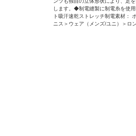
ンツも独自の立体形状により、足を
します。◆制電縫製に制電糸を使用。着
ト吸汗速乾ストレッチ制電素材： ポリ
ニス＞ウェア（メンズ/ユニ）＞ロ