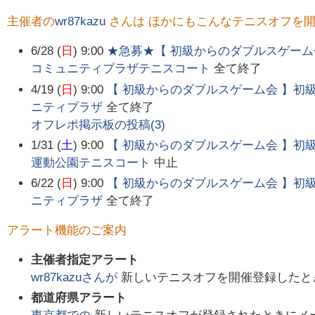
主催者の
wr87kazu
さんは ほかにもこんなテニスオフを
6/28 (
日
) 9:00
★急募★【 初級からのダブルスゲーム
コミュニティプラザテニスコート
全て終了
4/19 (
日
) 9:00
【 初級からのダブルスゲーム会 】初
ニティプラザ
全て終了
オフレポ掲示板の投稿(
3
)
1/31 (
土
) 9:00
【 初級からのダブルスゲーム会 】初
運動公園テニスコート
中止
6/22 (
日
) 9:00
【 初級からのダブルスゲーム会 】初
ニティプラザ
全て終了
アラート機能のご案内
主催者指定アラート
wr87kazu
さんが
新しいテニスオフを開催登録したと
都道府県アラート