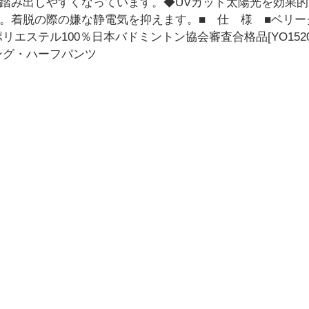
踏み出しやすくなっています。◆UVカット太陽光を効果
脱の際の嫌な静電気を抑えます。■ 仕 様 ■ベリークールドラ
エステル100％日本バドミントン協会審査合格品[YO1520
ング・ハーフパンツ