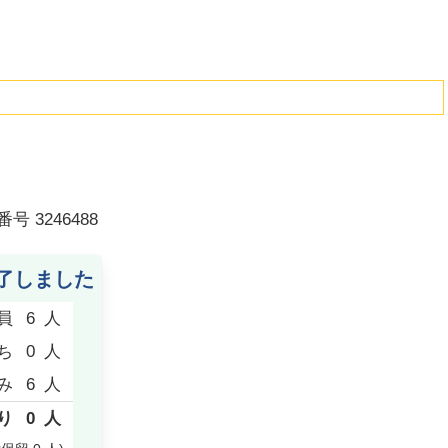
番号
3246488
了しました
員
6
人
ち
0
人
み
6
人
り
0
人