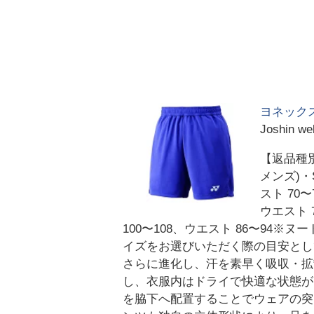
ヨネックス
Joshin
【返品種別
メンズ)・S
スト 70〜
ウエスト 7
100〜108、ウエスト 86〜94※
イズをお選びいただく際の目安とし
さらに進化し、汗を素早く吸収・拡
し、衣服内はドライで快適な状態がキ
を脇下へ配置することでウェアの突