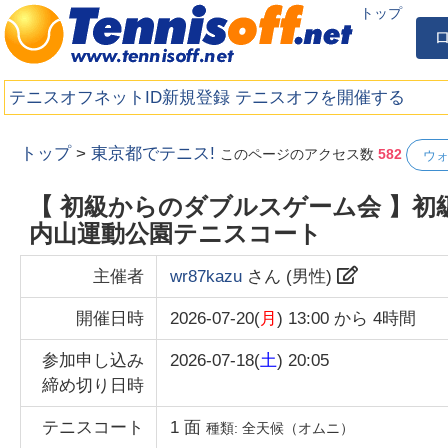
トップ
テニスオフネットID新規登録
テニスオフを開催する
トップ
>
東京都でテニス!
このページのアクセス数
582
ウ
【 初級からのダブルスゲーム会 】
内山運動公園テニスコート
主催者
wr87kazu
さん (
男性
)
開催日時
2026-07-20(
月
) 13:00
から
4時間
参加申し込み
2026-07-18(
土
) 20:05
締め切り日時
テニスコート
1
面
種類:
全天候（オムニ）