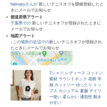
february
さんが
新しいテニスオフを開催登録したと
きにメールでお知らせ
都道府県アラート
千葉県
での
新しいテニスオフが登録されたときに
メールでお知らせ
地図アラート
↓この場所の近辺での
新しいテニスオフが登録され
たときにメールでお知らせ
Tシャツ レディース コットン
素材 ラウンドネック 花柄 半
袖 カットソー ゆったり トッ
プス カジュアル 夏服 デイリ
ー使い 柔らかい 通気性 動き
やすい