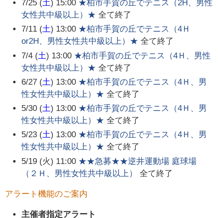
7/25 (
土
) 15:00
★柏市手賀の丘でテニス（2H、男性
女性共中級以上）★
全て終了
7/11 (
土
) 13:00
★柏市手賀の丘でテニス（4Ｈ
or2H、男性女性共中級以上）★
全て終了
7/4 (
土
) 13:00
★柏市手賀の丘でテニス（4Ｈ、男性
女性共中級以上）★
全て終了
6/27 (
土
) 13:00
★柏市手賀の丘でテニス（4Ｈ、男
性女性共中級以上）★
全て終了
5/30 (
土
) 13:00
★柏市手賀の丘でテニス（4Ｈ、男
性女性共中級以上）★
全て終了
5/23 (
土
) 13:00
★柏市手賀の丘でテニス（4Ｈ、男
性女性共中級以上）★
全て終了
5/19 (火) 11:00
★★急募★★逆井運動場 庭球場
（２Ｈ、男性女性共中級以上）
全て終了
アラート機能のご案内
主催者指定アラート