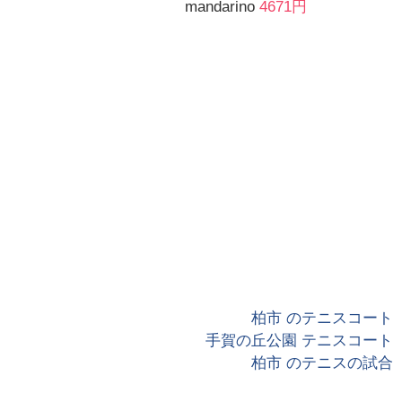
mandarino
4671円
柏市 のテニスコート
手賀の丘公園 テニスコート
柏市 のテニスの試合