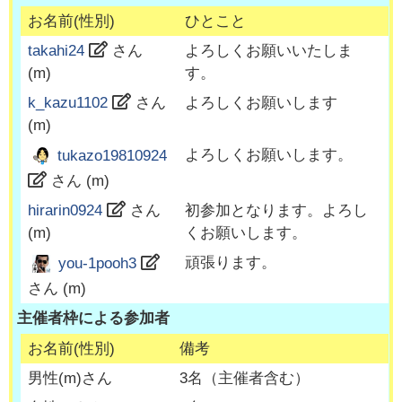
お名前(性別)
ひとこと
takahi24
さん
よろしくお願いいたしま
(
m
)
す。
k_kazu1102
さん
よろしくお願いします
(
m
)
よろしくお願いします。
tukazo19810924
さん (
m
)
hirarin0924
さん
初参加となります。よろし
(
m
)
くお願いします。
頑張ります。
you-1pooh3
さん (
m
)
主催者枠による参加者
お名前(性別)
備考
男性
(
m
)さん
3名（主催者含む）