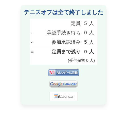
テニスオフは全て終了しました
定員
5
人
-
承認手続き待ち
0
人
-
参加承認済み
5
人
=
定員まで残り
0
人
(受付保留
0
人
)
iCalendar