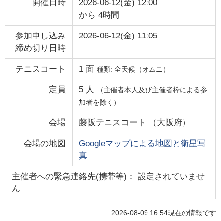
開催日時
2026-06-12(金) 12:00
から
4時間
参加申し込み
2026-06-12(金) 11:05
締め切り日時
テニスコート
1
面
種類:
全天候（オムニ）
定員
5
人
（主催者本人及び主催者枠による参
加者を除く）
会場
藤阪テニスコート
（
大阪府
）
会場の地図
Googleマップによる地図と衛星写
真
主催者への緊急連絡先(携帯等)： 設定されていませ
ん
2026-08-09 16:54
現在の情報です