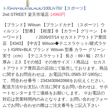
ト/GRN×BLK/BLADE/100L/v70//【スポーツ】
2nd STREET 楽天市場店
14960円
【ブランド】Wilson 【ブランドカナ】［スポーツ］ウ
ィルソン 【型番】 【程度】B 【カラー】グリーン 【キ
ーワード】 / 2026/07/14 セカストアウトドア豊田
店 【4343】【中古】Wilson◆テニスラケット/硬式ラケ
ット/GRN×BLK ブランド Wilson 型番 カラー グリーン
実寸（cm） 【テニスラケット】 長さ：69 / 幅：27.5 /
厚み：2.3 【その他】 その他サイズ：/ 商品は セカス
トアウトドア豊田店の店頭にて販売しております。商品
に関するお問合わせは、お電話(TEL:0565-37-1955)に
て、問合わせ番号：2343430942068をお伝えください。
配送方法やお支払い方法に関するお問い合わせは、サポ
ートセンターまでご連絡をお願いします。 ※お電話の
対応は営業時間内のみとなります。お問い合わせフォー
ムでお問い合わせの際はご注文番号をご記入下さい