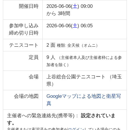
開催日時
2026-06-06(
土
) 09:00
から
3時間
参加申し込み
2026-06-06(
土
) 06:05
締め切り日時
テニスコート
2
面
種類:
全天候（オムニ）
定員
9
人
（主催者本人及び主催者枠による参
加者を除く）
会場
上谷総合公園テニスコート
（
埼玉
県
）
会場の地図
Googleマップによる地図と衛星写
真
主催者への緊急連絡先(携帯等)：
設定されていま
す。
主催者または承認済みの参加者が
ログイン
している場合にのみ