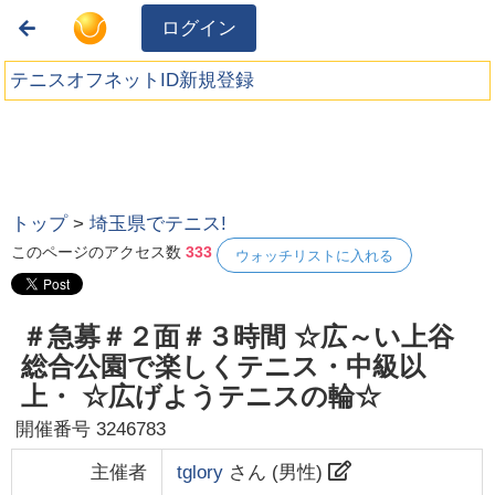
ログイン
テニスオフネットID新規登録
トップ
>
埼玉県でテニス!
このページのアクセス数
333
ウォッチリストに入れる
＃急募＃２面＃３時間 ☆広～い上谷
総合公園で楽しくテニス・中級以
上・ ☆広げようテニスの輪☆
開催番号
3246783
主催者
tglory
さん (
男性
)