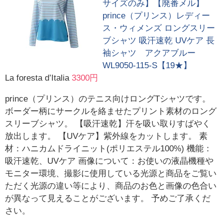
サイズのみ】【廃番メル】
prince（プリンス）レディー
ス・ウィメンズ ロングスリー
ブシャツ 吸汗速乾 UVケア 長
袖シャツ アクアブルー
WL9050-115-S【19★】
La foresta d’Italia
3300円
prince（プリンス）のテニス向けロングTシャツです。
ボーダー柄にサークルを絡ませたプリント素材のロング
スリーブシャツ。 【吸汗速乾】汗を吸い取りすばやく
放出します。 【UVケア】紫外線をカットします。 素
材：ハニカムドライニット(ポリエステル100%) 機能：
吸汗速乾、UVケア 画像について：お使いの液晶機種や
モニター環境、撮影に使用している光源と商品をご覧い
ただく光源の違い等により、商品のお色と画像の色合い
が異なって見えることがございます。 予めご了承くだ
さい。