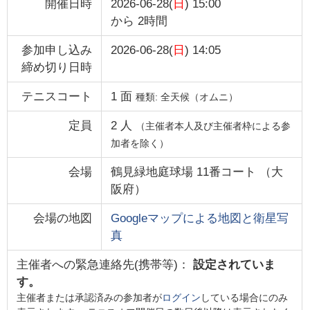
開催日時
2026-06-28(
日
) 15:00
から
2時間
参加申し込み
2026-06-28(
日
) 14:05
締め切り日時
テニスコート
1
面
種類:
全天候（オムニ）
定員
2
人
（主催者本人及び主催者枠による参
加者を除く）
会場
鶴見緑地庭球場 11番コート
（
大
阪府
）
会場の地図
Googleマップによる地図と衛星写
真
主催者への緊急連絡先(携帯等)：
設定されていま
す。
主催者または承認済みの参加者が
ログイン
している場合にのみ