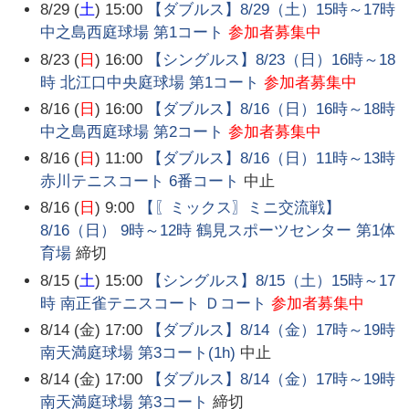
8/29 (
土
) 15:00
【ダブルス】8/29（土）15時～17時
中之島西庭球場 第1コート
参加者募集中
8/23 (
日
) 16:00
【シングルス】8/23（日）16時～18
時 北江口中央庭球場 第1コート
参加者募集中
8/16 (
日
) 16:00
【ダブルス】8/16（日）16時～18時
中之島西庭球場 第2コート
参加者募集中
8/16 (
日
) 11:00
【ダブルス】8/16（日）11時～13時
赤川テニスコート 6番コート
中止
8/16 (
日
) 9:00
【〖ミックス〗ミニ交流戦】
8/16（日） 9時～12時 鶴見スポーツセンター 第1体
育場
締切
8/15 (
土
) 15:00
【シングルス】8/15（土）15時～17
時 南正雀テニスコート Ｄコート
参加者募集中
8/14 (金) 17:00
【ダブルス】8/14（金）17時～19時
南天満庭球場 第3コート(1h)
中止
8/14 (金) 17:00
【ダブルス】8/14（金）17時～19時
南天満庭球場 第3コート
締切