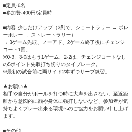
■定員-6名
■参加費-400円/定員時
■内容-少しだけアップ（3列で、ショートラリー → ボレ
ーボレー → ストレートラリー）
→ 3ゲーム先取、ノーアド、2ゲーム終了後にチェンジ
コート1回。
※0-3、3-0はもう1ゲーム、2-2は、チェンジコートなし
の5ポイント先取打ち切りのタイブレーク。
※最初の試合前に両サイド2本ずつサーブ練習。
★お願い★
相手や自分がボールを打つ時に大声を出さない、至近距
離から意図的に顔や身体に強打しないなど、参加者が気
持ちよくプレー出来る環境へのご協力をお願い申し上げ
ます。
■その他