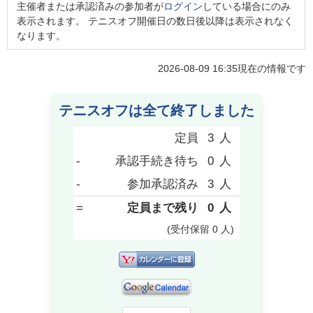
主催者または承認済みの参加者が
ログイン
している場合にのみ
表示されます。 テニスオフ開催日の数日後以降は表示されなく
なります。
2026-08-09 16:35
現在の情報です
テニスオフは全て終了しました
定員
3
人
-
承認手続き待ち
0
人
-
参加承認済み
3
人
=
定員まで残り
0
人
(受付保留
0
人
)