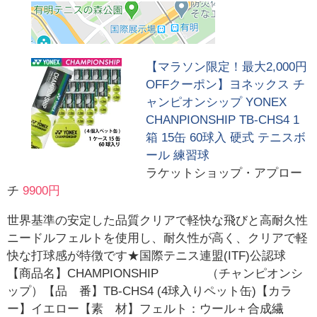
【マラソン限定！最大2,000円
OFFクーポン】ヨネックス チ
ャンピオンシップ YONEX
CHANPIONSHIP TB-CHS4 1
箱 15缶 60球入 硬式 テニスボ
ール 練習球
ラケットショップ・アプロー
チ
9900円
世界基準の安定した品質クリアで軽快な飛びと高耐久性
ニードルフェルトを使用し、耐久性が高く、クリアで軽
快な打球感が特徴です★国際テニス連盟(ITF)公認球
【商品名】CHAMPIONSHIP （チャンピオンシ
ップ）【品 番】TB-CHS4 (4球入りペット缶)【カラ
ー】イエロー【素 材】フェルト：ウール＋合成繊