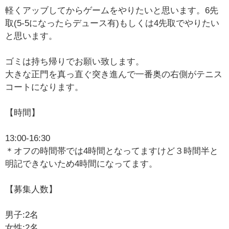
軽くアッブしてからゲームをやりたいと思います。6先
取(5-5になったらデュース有)もしくは4先取でやりたい
と思います。
ゴミは持ち帰りでお願い致します。
大きな正門を真っ直ぐ突き進んで一番奥の右側がテニス
コートになります。
【時間】
13:00-16:30
＊オフの時間帯では4時間となってますけど３時間半と
明記できないため4時間になってます。
【募集人数】
男子:2名
女性:2名