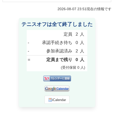
2026-08-07 23:51
現在の情報です
テニスオフは全て終了しました
定員
2
人
-
承認手続き待ち
0
人
-
参加承認済み
2
人
=
定員まで残り
0
人
(受付保留
0
人
)
iCalendar