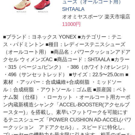
ューズ（オールコート用）
SHTAALA
オオミヤスポーツ 楽天市場店
11000円
■ブランド：ヨネックス YONEX ■カテゴリー：テニ
ス・バドミントン ■種目：レディーステニスシューズ
（オールコート用） ■商品名：パワークッションアドア
クセル ウィメンズAC ■商品コード：SHTAALA ■カラー
・315（ベージュ/ピンク） ・386（ホワイト/オレンジ）
・496（サンセットレッド） ■サイズ：22.5〜25.0cm ■
素材 ・アッパー：合成繊維+合成樹脂 ・ミッドソー
ル：合成樹脂 ・アウトソール：ゴム底 ■原産国：ベト
ナム製 （仕様） ・ローカット ・オールコート用カーボ
ン内蔵新構造シャンク「ACCEL-BOOSTER(アクセルブ
ースター)」を搭載し、素早いフットワークを可能にす
るテニスシューズ「POWER CUSHION AD-ACCEL(パワ
ークッション アドアクセル)」。スピードに特化し、
プレーヤーの機動力を最大限に引き出す。相手のボール