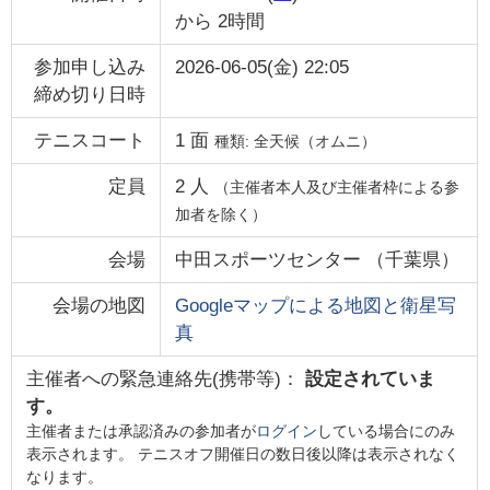
から
2時間
参加申し込み
2026-06-05(金) 22:05
締め切り日時
テニスコート
1
面
種類:
全天候（オムニ）
定員
2
人
（主催者本人及び主催者枠による参
加者を除く）
会場
中田スポーツセンター
（
千葉県
）
会場の地図
Googleマップによる地図と衛星写
真
主催者への緊急連絡先(携帯等)：
設定されていま
す。
主催者または承認済みの参加者が
ログイン
している場合にのみ
表示されます。 テニスオフ開催日の数日後以降は表示されなく
なります。