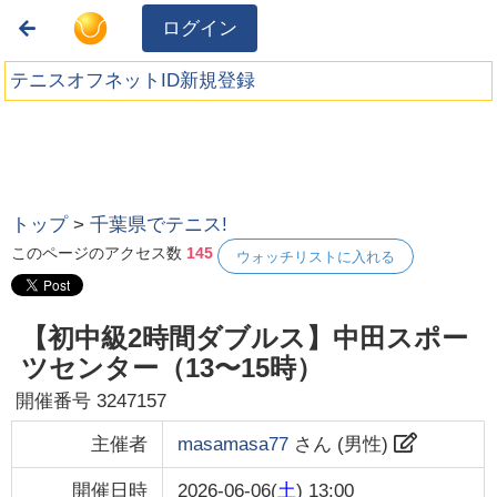
ログイン
テニスオフネットID新規登録
トップ
>
千葉県でテニス!
このページのアクセス数
145
ウォッチリストに入れる
【初中級2時間ダブルス】中田スポー
ツセンター（13〜15時）
開催番号
3247157
主催者
masamasa77
さん (
男性
)
開催日時
2026-06-06(
土
) 13:00