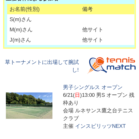
お名前(性別)
備考
S
(
m
)さん
M
(
m
)さん
他サイト
J
(
m
)さん
他サイト
草トーナメントに出場して腕試
し!
男子シングルス オープン
6/21(
日
)13:00
男S オープン 残
枠あり
会場
ルネサンス鷹之台テニス
クラブ
主催
インスピリッツNEXT