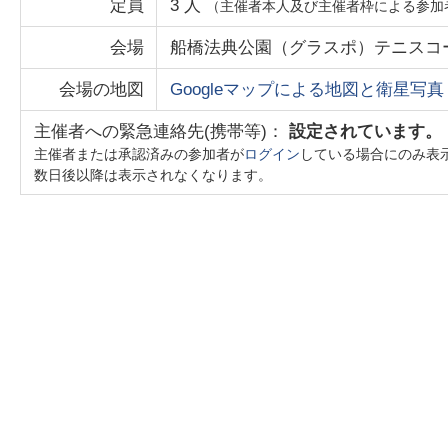
定員
3
人
（主催者本人及び主催者枠による参加
会場
船橋法典公園（グラスポ）テニスコ
会場の地図
Googleマップによる地図と衛星写真
主催者への緊急連絡先(携帯等)：
設定されています。
主催者または承認済みの参加者が
ログイン
している場合にのみ表
数日後以降は表示されなくなります。