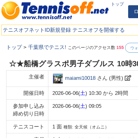
トップ
テニスオフネットID新規登録
テニスオフを開催する
トップ
>
千葉県でテニス!
このページのアクセス数
155
ウ
☆★船橋グラスポ男子ダブルス 10時30
主催者
maiami10018
さん (
男性
)
開催日時
2026-06-06(
土
) 10:30
から
2時間
参加申し込み
2026-06-06(
土
) 09:05
締め切り日時
テニスコート
1
面
種類:
全天候（オムニ）