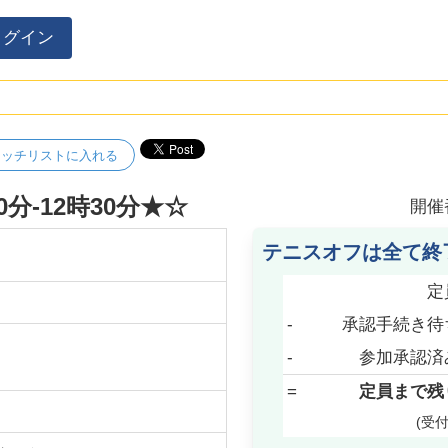
ログイン
ォッチリストに入れる
分-12時30分★☆
開催
テニスオフは全て終
定
-
承認手続き待
-
参加承認済
=
定員まで残
(受