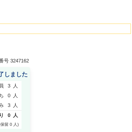
番号
3247162
了しました
員
3
人
ち
0
人
み
3
人
り
0
人
付保留
0
人
)