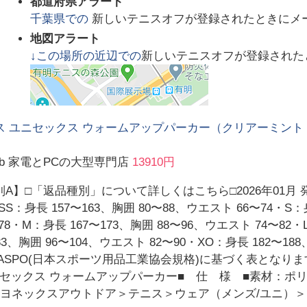
都道府県アラート
千葉県
での
新しいテニスオフが登録されたときにメ
地図アラート
↓この場所の近辺での
新しいテニスオフが登録された
 ユニセックス ウォームアップパーカー（クリアーミント・サイズ：
 web 家電とPCの大型専門店
13910円
A】□「返品種別」について詳しくはこちら□2026年01月
S：身長 157〜163、胸囲 80〜88、ウエスト 66〜74・S：
78・M：身長 167〜173、胸囲 88〜96、ウエスト 74〜82・L
3、胸囲 96〜104、ウエスト 82〜90・XO：身長 182〜188
)※JASPO(日本スポーツ用品工業協会規格)に基づく表とな
セックス ウォームアップパーカー■ 仕 様 ■素材：ポリ
02XO]ヨネックスアウトドア＞テニス＞ウェア（メンズ/ユニ）