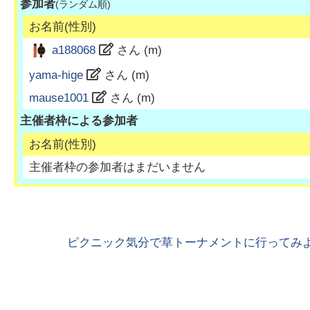
参加者
(ランダム順)
お名前(性別)
a188068
さん (
m
)
yama-hige
さん (
m
)
mause1001
さん (
m
)
主催者枠による参加者
お名前(性別)
主催者枠の参加者はまだいません
ピクニック気分で草トーナメントに行ってみよ