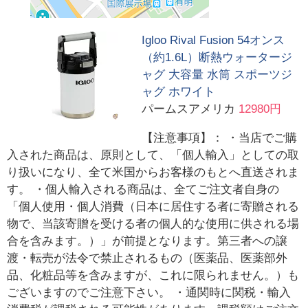
Igloo Rival Fusion 54オンス
（約1.6L）断熱ウォータージ
ャグ 大容量 水筒 スポーツジ
ャグ ホワイト
パームスアメリカ
12980円
【注意事項】： ・当店でご購
入された商品は、原則として、「個人輸入」としての取
り扱いになり、全て米国からお客様のもとへ直送されま
す。 ・個人輸入される商品は、全てご注文者自身の
「個人使用・個人消費（日本に居住する者に寄贈される
物で、当該寄贈を受ける者の個人的な使用に供される場
合を含みます。）」が前提となります。第三者への譲
渡・転売が法令で禁止されるもの（医薬品、医薬部外
品、化粧品等を含みますが、これに限られません。）も
ございますのでご注意下さい。 ・通関時に関税・輸入