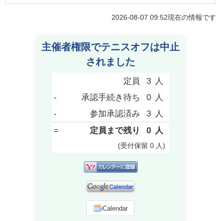
2026-08-07 09:52
現在の情報です
主催者権限でテニスオフは中止
されました
定員
3
人
-
承認手続き待ち
0
人
-
参加承認済み
3
人
=
定員まで残り
0
人
(受付保留
0
人
)
iCalendar