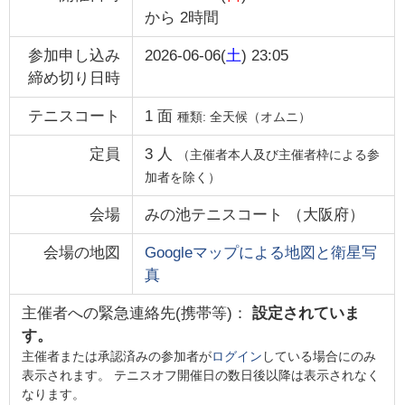
から
2時間
参加申し込み
2026-06-06(
土
) 23:05
締め切り日時
テニスコート
1
面
種類:
全天候（オムニ）
定員
3
人
（主催者本人及び主催者枠による参
加者を除く）
会場
みの池テニスコート
（
大阪府
）
会場の地図
Googleマップによる地図と衛星写
真
主催者への緊急連絡先(携帯等)：
設定されていま
す。
主催者または承認済みの参加者が
ログイン
している場合にのみ
表示されます。 テニスオフ開催日の数日後以降は表示されなく
なります。