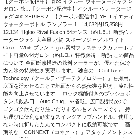
【クーポン配信中】Igloo イグルー ウォータージャグ 5
ガロン 飲...【クーポン配信中】イグルー ウォータージ
ャグ 400 SERIES 2...【クーポン配信中】YETI イエティ
ウォーターボトル ランブラー 1...14,032円15,358円
12,134円Igloo Rival Fusion 54オンス（約1.6L）断熱ウォ
ータージャグ 大容量 水筒 スポーツジャグ ホワイト
Color : WhiteブランドIgloo素材プラスチックカラーホワ
イト容量0.44ガロン（約1.6L）特徴保冷・断熱 この商品
について 全面断熱構造の飲料クーラーが、優れた保冷
力と氷の持続性を実現します。 独自の「Cool Riser
Technology（クールライザーテクノロジー）」を採用。
底面を浮かせることで地面からの熱伝導を抑え、冷却性
能を向上させています。 ロック機能付きのプッシュボ
タン式飲み口「Auto Chug」を搭載。広口設計なので、
ゴクゴク飲んだり注いだりするのもスムーズです。 持
ち運びに便利な頑丈なスイングアップハンドル。使用し
ない時は折りたたんでコンパクトに収納可能です。 画
期的な「CONNEXT（コネクト）」アタッチメントシス