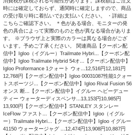
消費税が課税される可能性があります。課税額はご注文
時には確定しておらず、通関時に確定しますので、商品
の受け取り時に着払いでお支払いください。 ・詳細は
こちらご確認下さい。 ＊色がある場合、モニターの発
色の具合によって実際のものと色が異なる場合がありま
す。 ※ブラウザ上と実際のカラーは異なる場合がござ
います。予めご了承ください。 関連商品【クーポン配
信中】Igloo（イグルー）Trailmate Hybri...【クーポン配
信中】Igloo Trailmate Hybrid 54オ...【クーポン配信中】
Igloo Proformance 1クォート ウォ...12,516円12,181円
12,768円【クーポン配信中】Igloo 00031087性能1クォー
トスポーツジ...【クーポン配信中】Igloo Rival Fusion 56
オンス 断...【クーポン配信中】イグルー ヘビーデュー
ティー ウォーターディスペンサ...13,153円10,985円
13,930円【クーポン配信中】STANLEY スタンレー
IceFlow ファスト...【クーポン配信中】Igloo（イグル
ー）Trailmate Hybri...【クーポン配信中】Igloo イグルー
41150 ウォータージャグ ...12,474円13,908円10,887円