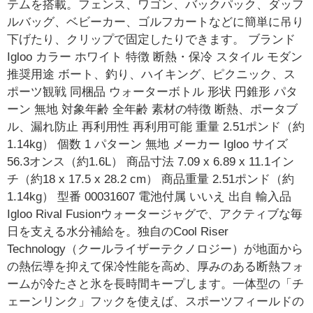
テムを搭載。フェンス、ワゴン、バックパック、ダッフ
ルバッグ、ベビーカー、ゴルフカートなどに簡単に吊り
下げたり、クリップで固定したりできます。 ブランド
Igloo カラー ホワイト 特徴 断熱・保冷 スタイル モダン
推奨用途 ボート、釣り、ハイキング、ピクニック、ス
ポーツ観戦 同梱品 ウォーターボトル 形状 円錐形 パタ
ーン 無地 対象年齢 全年齢 素材の特徴 断熱、ポータブ
ル、漏れ防止 再利用性 再利用可能 重量 2.51ポンド（約
1.14kg） 個数 1 パターン 無地 メーカー Igloo サイズ
56.3オンス（約1.6L） 商品寸法 7.09 x 6.89 x 11.1イン
チ（約18 x 17.5 x 28.2 cm） 商品重量 2.51ポンド（約
1.14kg） 型番 00031607 電池付属 いいえ 出自 輸入品
Igloo Rival Fusionウォータージャグで、アクティブな毎
日を支える水分補給を。独自のCool Riser
Technology（クールライザーテクノロジー）が地面から
の熱伝導を抑えて保冷性能を高め、厚みのある断熱フォ
ームが冷たさと氷を長時間キープします。一体型の「チ
ェーンリンク」フックを使えば、スポーツフィールドの