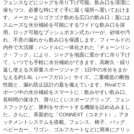
フェンスなどにジャグを吊り下げ可能。飲み口を清潔に
保ちつつ、必要な時にすぐ手に届く場所へ置いておけま
す。メーカーよりゴクゴク飲める広口の飲み口：蓋には
スムーズな水分補給を可能にするワイドな飲み口を採
用。ロック可能なプッシュボタン式カバーが、砂埃や汚
れ、不意の漏れから飲み口を保護します。フィールドの
内外で大活躍：ハンドルに一体化された「チェーンリン
ク・フック」により、ジャグを地面に置かずに吊り下げ
て、いつでも手軽に水分補給ができます。高耐久・繰り
返し使える大容量スポーツジャグ：1日中の水分をまか
なえる約1.6L（ハーフガロン）サイズ。二重構造の断熱
性能と、漏れ防止設計の蓋を備えています。Rivalでス
ポーツ中の水分補給をスマートに：飲みやすい飲み口、
長時間の保冷力、滑りにくいスポーツグリップ、フェン
スフックなど、勝利をサポートする機能を詰め込みまし
た。さらに、革新的な「CONNEXT（コネクト）」アタ
ッチメントシステムを搭載。フェンス、椅子、バッグ、
ベビーカー、ワゴン、ゴルフカートなどに簡単にクリッ