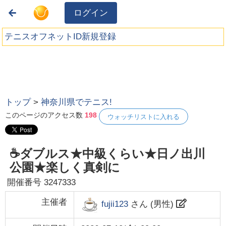
ログイン
テニスオフネットID新規登録
トップ
>
神奈川県でテニス!
このページのアクセス数
198
ウォッチリストに入れる
☕ダブルス★中級くらい★日ノ出川
公園★楽しく真剣に
開催番号
3247333
主催者
fujii123
さん (
男性
)