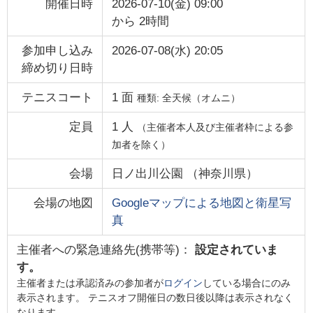
開催日時
2026-07-10(金) 09:00
から
2時間
参加申し込み
2026-07-08(水) 20:05
締め切り日時
テニスコート
1
面
種類:
全天候（オムニ）
定員
1
人
（主催者本人及び主催者枠による参
加者を除く）
会場
日ノ出川公園
（
神奈川県
）
会場の地図
Googleマップによる地図と衛星写
真
主催者への緊急連絡先(携帯等)：
設定されていま
す。
主催者または承認済みの参加者が
ログイン
している場合にのみ
表示されます。 テニスオフ開催日の数日後以降は表示されなく
なります。