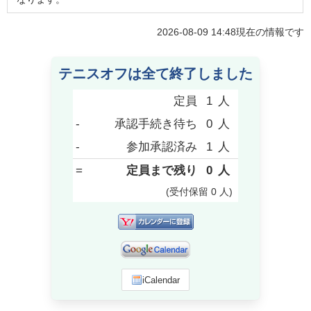
2026-08-09 14:48
現在の情報です
テニスオフは全て終了しました
定員
1
人
-
承認手続き待ち
0
人
-
参加承認済み
1
人
=
定員まで残り
0
人
(受付保留
0
人
)
iCalendar