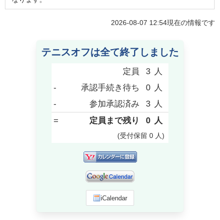
2026-08-07 12:54
現在の情報です
テニスオフは全て終了しました
定員
3
人
-
承認手続き待ち
0
人
-
参加承認済み
3
人
=
定員まで残り
0
人
(受付保留
0
人
)
iCalendar