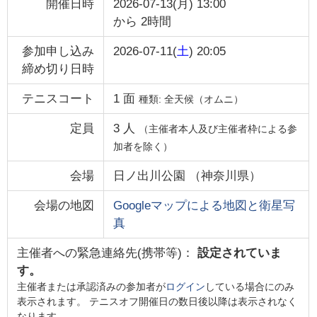
開催日時
2026-07-13(月) 13:00
から
2時間
参加申し込み
2026-07-11(
土
) 20:05
締め切り日時
テニスコート
1
面
種類:
全天候（オムニ）
定員
3
人
（主催者本人及び主催者枠による参
加者を除く）
会場
日ノ出川公園
（
神奈川県
）
会場の地図
Googleマップによる地図と衛星写
真
主催者への緊急連絡先(携帯等)：
設定されていま
す。
主催者または承認済みの参加者が
ログイン
している場合にのみ
表示されます。 テニスオフ開催日の数日後以降は表示されなく
なります。