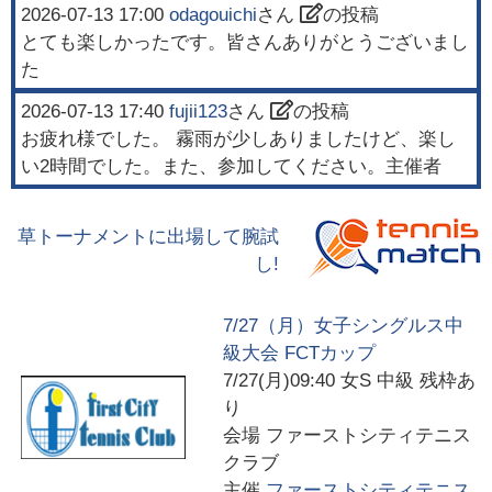
2026-07-13 17:00
odagouichi
さん
の投稿
とても楽しかったです。皆さんありがとうございまし
た
2026-07-13 17:40
fujii123
さん
の投稿
お疲れ様でした。 霧雨が少しありましたけど、楽し
い2時間でした。また、参加してください。主催者
草トーナメントに出場して腕試
し!
7/27（月）女子シングルス中
級大会 FCTカップ
7/27(月)09:40
女S 中級 残枠あ
り
会場
ファーストシティテニス
クラブ
主催
ファーストシティテニス