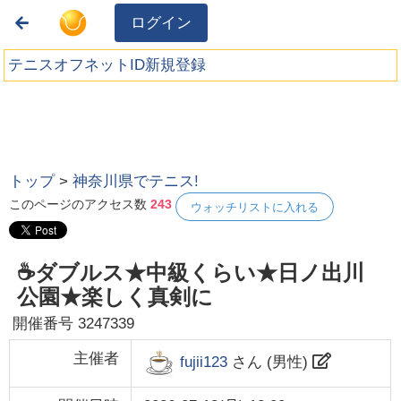
ログイン
テニスオフネットID新規登録
トップ
>
神奈川県でテニス!
このページのアクセス数
243
ウォッチリストに入れる
☕ダブルス★中級くらい★日ノ出川
公園★楽しく真剣に
開催番号
3247339
主催者
fujii123
さん (
男性
)