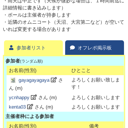
・雨天は中止です（天候が微妙な場合は、１時間前迄に
詳細情報に書き込みします）
・ボールは主催者が持参します
・近隣のオムニコート（天沼、大宮第二など）が空いて
いれば変更する場合があります
参加者リスト
オフレポ掲示板
参加者
(ランダム順)
お名前(性別)
ひとこと
よろしくお願い致しま
gayagayagaya
さ
す！
ん (
m
)
ycnhappy
さん (
m
)
よろしくお願いします
kenta03
さん (
m
)
よろしくお願いします
主催者枠による参加者
お名前(性別)
備考