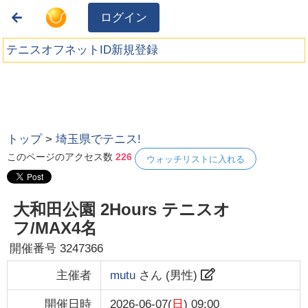
ログイン
テニスオフネットID新規登録
トップ
>
埼玉県でテニス!
このページのアクセス数
226
ウォッチリストに入れる
大和田公園 2Hours テニスオ
フ/MAX4名
開催番号
3247366
主催者
mutu
さん (
男性
)
開催日時
2026-06-07(
日
) 09:00