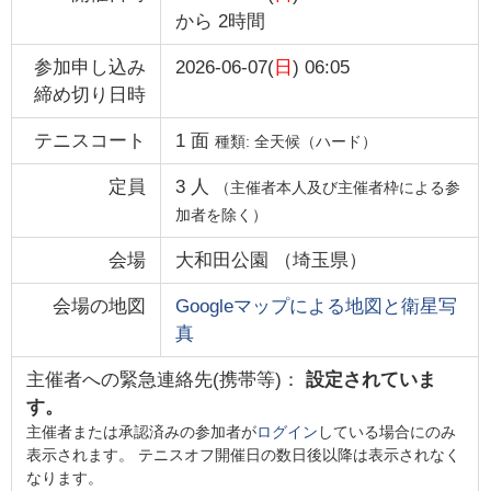
から
2時間
参加申し込み
2026-06-07(
日
) 06:05
締め切り日時
テニスコート
1
面
種類:
全天候（ハード）
定員
3
人
（主催者本人及び主催者枠による参
加者を除く）
会場
大和田公園
（
埼玉県
）
会場の地図
Googleマップによる地図と衛星写
真
主催者への緊急連絡先(携帯等)：
設定されていま
す。
主催者または承認済みの参加者が
ログイン
している場合にのみ
表示されます。 テニスオフ開催日の数日後以降は表示されなく
なります。