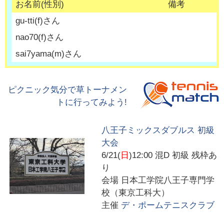
お名前(性別)
備考
gu-tti
(
f
)さん
nao70
(
f
)さん
sai7yama
(
m
)さん
ピクニック気分で草トーナメン
トに行ってみよう!
八王子ミックスダブルス 初級
大会
6/21(
日
)12:00
混D 初級 残枠あ
り
会場
日本工学院八王子専門学
校（東京工科大）
主催
デ・ポームテニスクラブ