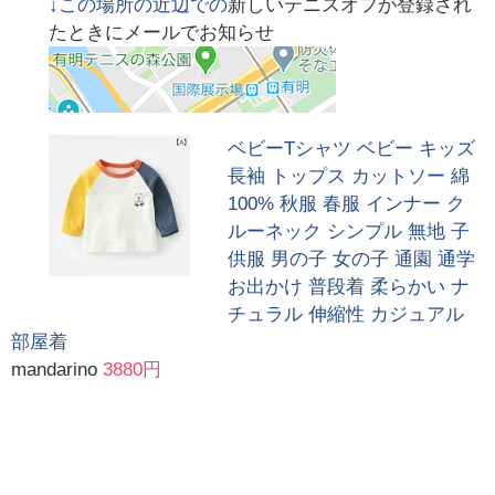
↓この場所の近辺での
新しいテニスオフが登録され
たときにメールでお知らせ
ベビーTシャツ ベビー キッズ
長袖 トップス カットソー 綿
100% 秋服 春服 インナー ク
ルーネック シンプル 無地 子
供服 男の子 女の子 通園 通学
お出かけ 普段着 柔らかい ナ
チュラル 伸縮性 カジュアル
部屋着
mandarino
3880円