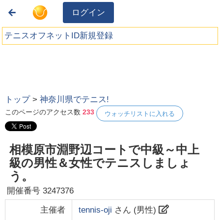
ログイン
テニスオフネットID新規登録
トップ
>
神奈川県でテニス!
このページのアクセス数
233
ウォッチリストに入れる
相模原市淵野辺コートで中級～中上
級の男性＆女性でテニスしましょ
う。
開催番号
3247376
主催者
tennis-oji
さん (
男性
)