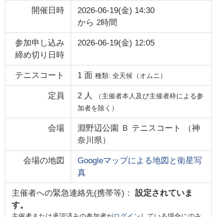
開催日時
2026-06-19(金) 14:30
から
2時間
参加申し込み
2026-06-19(金) 12:05
締め切り日時
テニスコート
1
面
種類:
全天候（オムニ）
定員
2
人
（主催者本人及び主催者枠による参
加者を除く）
会場
淵野辺公園 Ｂ テニスコート
（
神
奈川県
）
会場の地図
Googleマップによる地図と衛星写
真
主催者への緊急連絡先(携帯等)：
設定されていま
す。
主催者または承認済みの参加者が
ログイン
している場合にのみ