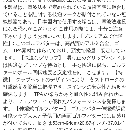
本製品は、電波法令で定められている技術基準に適合し
ていることを証明する技適マークが貼付されていない無
線機器であり、日本国内で使用する場合は、電波法違反
になる恐れがございます.ご使用の際には、十分ご注意
下さいますようお願いいたします.【プレミアムで信頼
性】: このゴルフパターは、高品質のアルミ合金、ゴ
ム、TPA素材で作られており、頑丈で軽量、安定してい
ます。 【快適なグリップ】: 滑り止めグリップハンドル
は快適なグリップを特徴とし、手を快適に保ち、ゴルフ
ァーのボール回転速度と安定性を向上させます。 【特
徴】: クラブヘッドのデザインにより、各ストロークの
打撃感覚を簡単に把握でき、スイングの安定性と精度を
確保します。 TPA の柔らかさと耐久性の組み合わせに
より、フェアウェイで優れたパフォーマンスを発揮しま
す。 【伸縮式ゴルフパター】: ゴルフパター伸縮式調節
可能クラブ大人と子供用の両面ゴルフパターには目盛り
が付いており、長さは53cm-94cm/20.87インチ-37.01イ