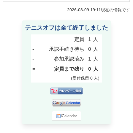
2026-08-09 19:11
現在の情報です
テニスオフは全て終了しました
定員
1
人
-
承認手続き待ち
0
人
-
参加承認済み
1
人
=
定員まで残り
0
人
(受付保留
0
人
)
iCalendar