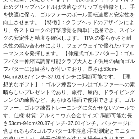
止めグリップハンドルは快適なグリップを特徴とし、手
を快適に保ち、ゴルファーのボール回転速度と安定性を
向上させます。 【特徴】: クラブヘッドのデザインによ
り、各ストロークの打撃感覚を簡単に把握でき、スイン
グの安定性と精度を確保します。 TPA の柔らかさと耐
久性の組み合わせにより、フェアウェイで優れたパフォ
ーマンスを発揮します。 【伸縮式ゴルフパター】: ゴル
フパター伸縮式調節可能クラブ大人と子供用の両面ゴル
フパターには目盛りが付いており、長さは53cm-
94cm/20.87インチ-37.01インチに調節可能です。 【理
想的なギフト】：ゴルフ練習ツールはゴルファーへの素
晴らしいプレゼントであり、旅行、屋内、ドライビング
レンジの練習など、あらゆる場面で使用できます。ゴル
ファー、ゴルフ練習トレーニングに欠かせないツールで
す。仕様:材質: アルミニウム合金サイズ: 調節可能な長
さ53cm-94cm/20.87インチ-37.01インチ。パッケージに
含まれるもの:ゴルフパター1本注意:手動測定とモニター
の違いにより、若干の誤差が生じる場合があります。※