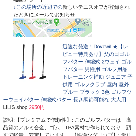
↓この場所の近辺での
新しいテニスオフが登録され
たときにメールでお知らせ
迅速な発送！Dovewill★【レ
ビュー特典あり】父の日ゴル
フパター 伸縮式 2ウェイ ゴル
フパター 男性用 ゴルフ用品
トレーニング補助 ジュニア 子
供用 ゴルフクラブ 屋内 屋外
ブルー ブラック 3色 ゴルフツ
ーウェイパター 伸縮式パター 長さ調節可能な 大人用
LILIS shop
2950円
説明:【プレミアムで信頼性】: このゴルフパターは、高
品質のアルミ合金、ゴム、TPA素材で作られており、頑
丈で軽量、安定しています。 【快適なグリップ】: 滑り