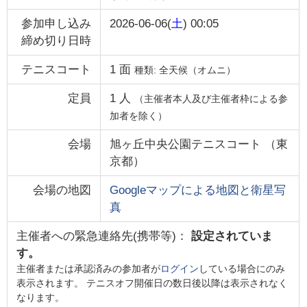
参加申し込み
2026-06-06(
土
) 00:05
締め切り日時
テニスコート
1
面
種類:
全天候（オムニ）
定員
1
人
（主催者本人及び主催者枠による参
加者を除く）
会場
旭ヶ丘中央公園テニスコート
（
東
京都
）
会場の地図
Googleマップによる地図と衛星写
真
主催者への緊急連絡先(携帯等)：
設定されていま
す。
主催者または承認済みの参加者が
ログイン
している場合にのみ
表示されます。 テニスオフ開催日の数日後以降は表示されなく
なります。