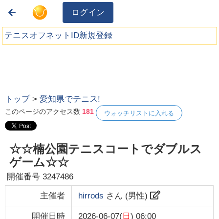
ログイン
テニスオフネットID新規登録
トップ
>
愛知県でテニス!
このページのアクセス数
181
ウォッチリストに入れる
☆☆楠公園テニスコートでダブルス
ゲーム☆☆
開催番号
3247486
主催者
hirrods
さん (
男性
)
開催日時
2026-06-07(
日
) 06:00