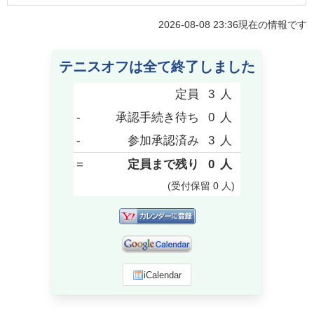
2026-08-08 23:36
現在の情報です
テニスオフは全て終了しました
定員
3
人
-
承認手続き待ち
0
人
-
参加承認済み
3
人
=
定員まで残り
0
人
(受付保留
0
人
)
iCalendar