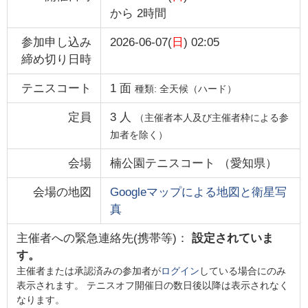
から
2時間
参加申し込み
2026-06-07(
日
) 02:05
締め切り日時
テニスコート
1
面
種類:
全天候（ハード）
定員
3
人
（主催者本人及び主催者枠による参
加者を除く）
会場
楠公園テニスコート
（
愛知県
）
会場の地図
Googleマップによる地図と衛星写
真
主催者への緊急連絡先(携帯等)：
設定されていま
す。
主催者または承認済みの参加者が
ログイン
している場合にのみ
表示されます。 テニスオフ開催日の数日後以降は表示されなく
なります。