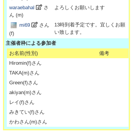
waraebahal
さ
よろしくお願いします
ん (
m
)
13時到着予定です。宜しくお願
mi69
さん
い致します。
(
f
)
主催者枠による参加者
お名前(性別)
備考
Hiromin
(
f
)さん
TAKA
(
m
)さん
Green
(
f
)さん
akiyan
(
m
)さん
レイ
(
f
)さん
みきてい
(
f
)さん
かわさん
(
m
)さん