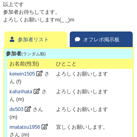
以上です
参加者お待ちしてます。
よろしくお願いしますm(_ _)m
参加者リスト
オフレポ掲示板
参加者
(ランダム順)
お名前(性別)
ひとこと
keiwin1505
さ
よろしくお願いします
ん (
f
)
kafurihata
さ
よろしくお願いします
ん (
m
)
ds503
さん
よろしくお願いします
(
m
)
imatatsu1956
宜しくお願いします。
さん (
m
)