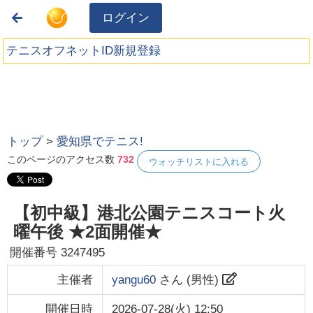
ログイン
テニスオフネットID新規登録
トップ
>
愛知県でテニス!
このページのアクセス数
732
ウォッチリストに入れる
【初中級】港北公園テニスコート火
曜午後 ★2面開催★
開催番号
3247495
主催者
yangu60
さん (
男性
)
開催日時
2026-07-28(火) 12:50