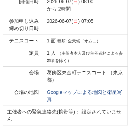
開催日時
2026-06-07(
日
) 08:00
から
2時間
参加申し込み
2026-06-07(
日
) 07:05
締め切り日時
テニスコート
1
面
種類:
全天候（オムニ）
定員
1
人
（主催者本人及び主催者枠による参
加者を除く）
会場
葛飾区東金町テニスコート
（
東京
都
）
会場の地図
Googleマップによる地図と衛星写
真
主催者への緊急連絡先(携帯等)： 設定されていませ
ん