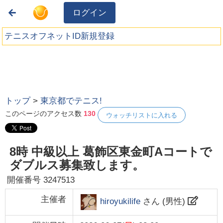
ログイン
テニスオフネットID新規登録
トップ
>
東京都でテニス!
このページのアクセス数
130
ウォッチリストに入れる
8時 中級以上 葛飾区東金町Aコートで
ダブルス募集致します。
開催番号
3247513
主催者
hiroyukilife
さん (
男性
)