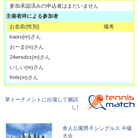
参加承認済みの申込者はまだいません
主催者枠による参加者
お名前(性別)
備考
kaoru
(
m
)さん
おーま
(
m
)さん
24wrsdzx
(
m
)さん
いしい
(
m
)さん
fmtk
(
m
)さん
草トーナメントに出場して腕試
し!
舎人公園男子シングルス 中級
大会