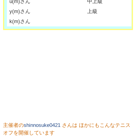
u
(
m
)さん
中上級
y
(
m
)さん
上級
k
(
m
)さん
主催者の
shinnosuke0421
さんは ほかにもこんなテニス
オフを開催しています