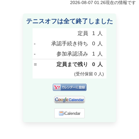
2026-08-07 01:26
現在の情報です
テニスオフは全て終了しました
定員
1
人
-
承認手続き待ち
0
人
-
参加承認済み
1
人
=
定員まで残り
0
人
(受付保留
0
人
)
iCalendar