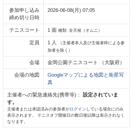
参加申し込み
2026-06-08(月) 07:05
締め切り日時
テニスコート
1
面
種類:
全天候（オムニ）
定員
1
人
（主催者本人及び主催者枠による参
加者を除く）
会場
金岡公園テニスコート
（
大阪府
）
会場の地図
Googleマップによる地図と衛星写
真
主催者への緊急連絡先(携帯等)：
設定されていま
す。
主催者または承認済みの参加者が
ログイン
している場合にのみ
表示されます。 テニスオフ開催日の数日後以降は表示されなく
なります。