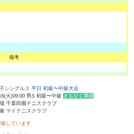
備考
子シングルス 平日 初級〜中級大会
16(火)09:00
男S 初級〜中級
まもなく満員
会場
千葉田園テニスクラブ
主催
マイテニスクラブ
開催しています