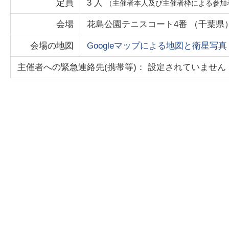
定員
3
人
（主催者本人及び主催者枠による参加
会場
花島公園テニスコート4番
（
千葉県
会場の地図
Googleマップによる地図と衛星写真
主催者への緊急連絡先(携帯等)： 設定されていません