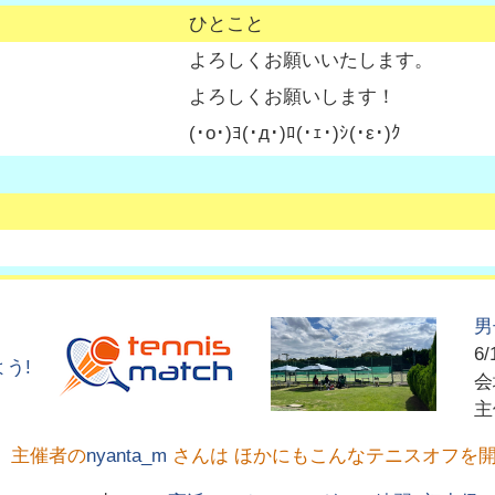
ひとこと
よろしくお願いいたします。
よろしくお願いします！
(･o･)ﾖ(･д･)ﾛ(･ｪ･)ｼ(･ε･)ｸ
男
6/
う!
主催者の
nyanta_m
さんは ほかにもこんなテニスオフを