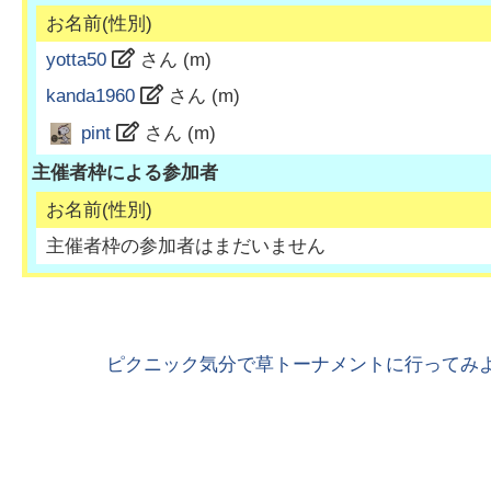
お名前(性別)
yotta50
さん (
m
)
kanda1960
さん (
m
)
pint
さん (
m
)
主催者枠による参加者
お名前(性別)
主催者枠の参加者はまだいません
ピクニック気分で草トーナメントに行ってみよ