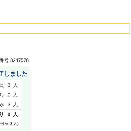
番号
3247578
了しました
員
3
人
ち
0
人
み
3
人
り
0
人
付保留
0
人
)