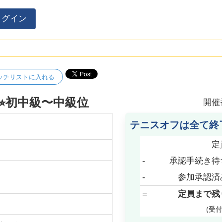
ログイン
ッチリストに入れる
︎初中級〜中級位
開催
テニスオフは全て終
定
-
承認手続き待
-
参加承認済
=
定員まで残
(受