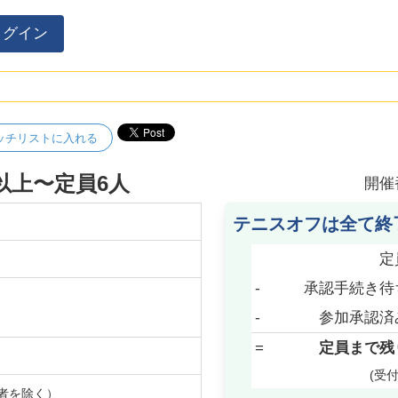
ログイン
ッチリストに入れる
以上〜定員6人
開催
テニスオフは全て終
定
-
承認手続き待
-
参加承認済
=
定員まで残
(受
者を除く）