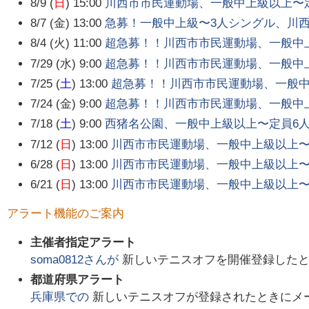
8/9 (
日
) 15:00
川西市市民運動場、一般中上級以上〜
8/7 (金) 13:00
急募！一般中上級〜3人シングル、川
8/4 (火) 11:00
超急募！！川西市市民運動場、一般中
7/29 (水) 9:00
超急募！！川西市市民運動場、一般中
7/25 (
土
) 13:00
超急募！！川西市市民運動場、一般中
7/24 (金) 9:00
超急募！！川西市市民運動場、一般中
7/18 (
土
) 9:00
西猪名公園、一般中上級以上〜定員6人
7/12 (
日
) 13:00
川西市市民運動場、一般中上級以上〜
6/28 (
日
) 13:00
川西市市民運動場、一般中上級以上〜
6/21 (
日
) 13:00
川西市市民運動場、一般中上級以上〜
アラート機能のご案内
主催者指定アラート
soma0812
さんが
新しいテニスオフを開催登録した
都道府県アラート
兵庫県
での
新しいテニスオフが登録されたときにメ