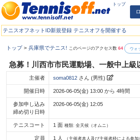
トップ
テニスオフネットID新規登録
テニスオフを開催する
トップ
>
兵庫県でテニス!
このページのアクセス数
64
ウォ
急募！川西市市民運動場、一般中上級
主催者
soma0812
さん (
男性
)
開催日時
2026-06-05(金) 13:00
から
4時間
参加申し込み
2026-06-05(金) 12:05
締め切り日時
テニスコート
1
面
種類:
全天候（オムニ）
定員
1
人
（主催者本人及び主催者枠による参加