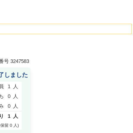
番号
3247583
了しました
員
1
人
ち
0
人
み
0
人
り
1
人
付保留
0
人
)