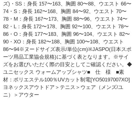
ズ)・SS：身長 157〜163、胸囲 80〜88、ウエスト 66〜
74・S：身長 162〜168、胸囲 84〜92、ウエスト 70〜
78・M：身長 167〜173、胸囲 88〜96、ウエスト 74〜
82・L：身長 172〜178、胸囲 92〜100、ウエスト 78〜
86・O：身長 177〜183、胸囲 96〜104、ウエスト 82〜
90・XO：身長 182〜188、胸囲 100〜108、ウエスト
86〜94※ヌードサイズ表示/単位(cm)※JASPO(日本スポ
ーツ用品工業協会規格)に基づく表となります。※サイ
ズをお選びいただく際の目安としてご確認ください。◆
ユニセックス ウォームアップシャツ■ 仕 様 ■素
材：ポリエステル100％UVカット制電[YO50197007XO]
ヨネックスアウトドア＞テニス＞ウェア（メンズ/ユ
ニ）＞アウター