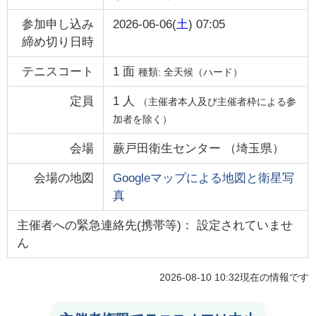
参加申し込み
2026-06-06(
土
) 07:05
締め切り日時
テニスコート
1
面
種類:
全天候（ハード）
定員
1
人
（主催者本人及び主催者枠による参
加者を除く）
会場
蕨戸田衛生センター
（
埼玉県
）
会場の地図
Googleマップによる地図と衛星写
真
主催者への緊急連絡先(携帯等)： 設定されていませ
ん
2026-08-10 10:32
現在の情報です