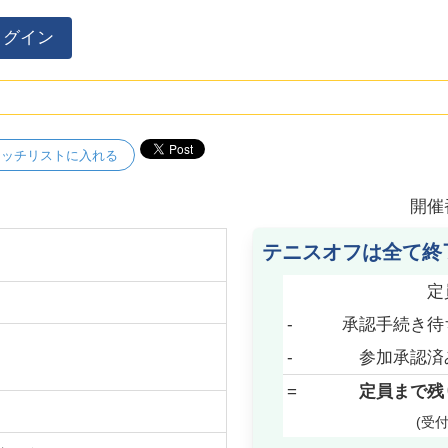
ログイン
ォッチリストに入れる
開催
テニスオフは全て終
定
-
承認手続き待
-
参加承認済
=
定員まで残
(受