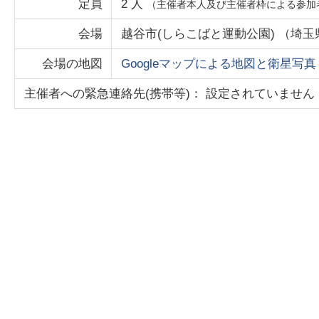
定員
2
人
（主催者本人及び主催者枠による参加
会場
越谷市(しらこばと運動公園)
（
埼玉
会場の地図
Googleマップによる地図と衛星写真
主催者への緊急連絡先(携帯等)： 設定されていません