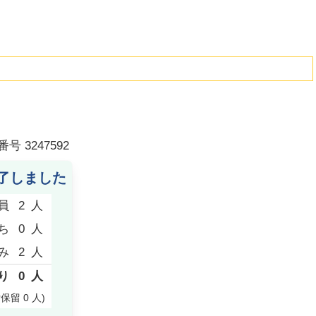
番号
3247592
了しました
員
2
人
ち
0
人
み
2
人
り
0
人
付保留
0
人
)