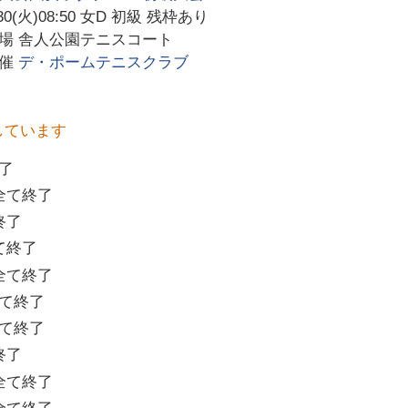
30(火)08:50
女D 初級 残枠あり
会場
舎人公園テニスコート
主催
デ・ポームテニスクラブ
しています
了
全て終了
終了
て終了
全て終了
て終了
て終了
終了
全て終了