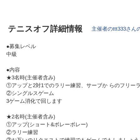
テニスオフ詳細情報
主催者の
ttt333
さん
●募集レベル
中級
●内容
★3名時(主催者含み)
①アップと2対1でのラリー練習、サーブか らのフリー
②シングルスゲーム
3ゲーム消化で回します
★2名時(主催者含み)
①アップ(ショート&ボレーボレー)
②ラリー練習