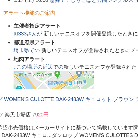
1/17 (
土
) 10:00
急募！！しらこばと公園シングルス
アラート機能のご案内
主催者指定アラート
ttt333
さんが
新しいテニスオフを開催登録したときに
都道府県アラート
埼玉県
での
新しいテニスオフが登録されたときにメ
地図アラート
↓この場所の近辺での
新しいテニスオフが登録された
 WOMEN'S CULOTTE DAK-2483W キュロット ブラ
ツ 楽天市場店
7920円
希望小売価格はメーカーサイトに基づいて掲載しています関連商
E DAK-2483W キュロ...ダンロップ WOMEN'S CULOTTES 