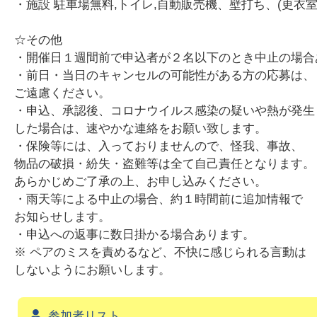
・施設 駐車場無料,トイレ,自動販売機、壁打ち、(更衣室
☆その他
・開催日１週間前で申込者が２名以下のとき中止の場合
・前日・当日のキャンセルの可能性がある方の応募は、
ご遠慮ください。
・申込、承認後、コロナウイルス感染の疑いや熱が発生
した場合は、速やかな連絡をお願い致します。
・保険等には、入っておりませんので、怪我、事故、
物品の破損・紛失・盗難等は全て自己責任となります。
あらかじめご了承の上、お申し込みください。
・雨天等による中止の場合、約１時間前に追加情報で
お知らせします。
・申込への返事に数日掛かる場合あります。
※ ペアのミスを責めるなど、不快に感じられる言動は
しないようにお願いします。
参加者リスト