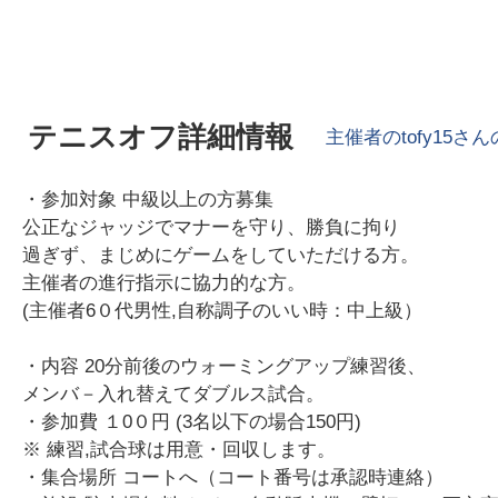
テニスオフ詳細情報
主催者の
tofy15
さん
・参加対象 中級以上の方募集
公正なジャッジでマナーを守り、勝負に拘り
過ぎず、まじめにゲームをしていただける方。
主催者の進行指示に協力的な方。
(主催者6０代男性,自称調子のいい時：中上級）
・内容 20分前後のウォーミングアップ練習後、
メンバ－入れ替えてダブルス試合。
・参加費 １0０円 (3名以下の場合150円)
※ 練習,試合球は用意・回収します。
・集合場所 コートへ（コート番号は承認時連絡）