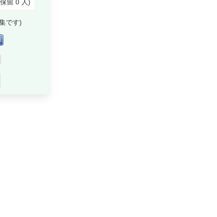
付保留
0
人
)
集です)