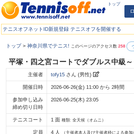
トップ
テニスオフネットID新規登録
テニスオフを開催する
トップ
>
神奈川県でテニス!
このページのアクセス数
258
平塚・四之宮コートでダブルス中級～
主催者
tofy15
さん (
男性
)
開催日時
2026-06-26(金) 11:00
から
2時間
参加申し込み
2026-06-25(木) 23:05
締め切り日時
テニスコート
1
面
種類:
全天候（オムニ）
定員
4
人
（主催者本人及び主催者枠による参加