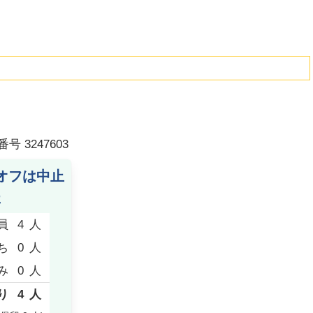
番号
3247603
オフは中止
た
員
4
人
ち
0
人
み
0
人
り
4
人