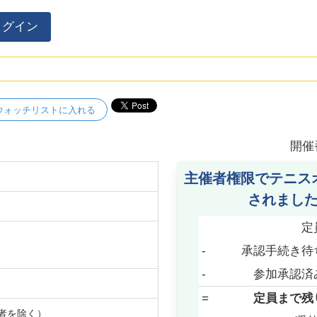
ログイン
ウォッチリストに入れる
開催
主催者権限でテニス
されまし
定
-
承認手続き待
-
参加承認済
=
定員まで残
者を除く）