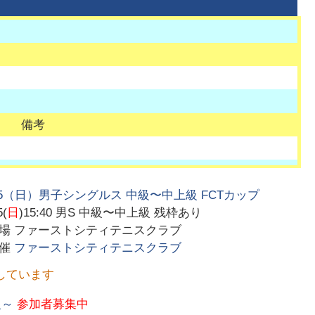
備考
/5（日）男子シングルス 中級〜中上級 FCTカップ
5(
日
)15:40
男S 中級〜中上級 残枠あり
会場
ファーストシティテニスクラブ
主催
ファーストシティテニスクラブ
しています
級～
参加者募集中