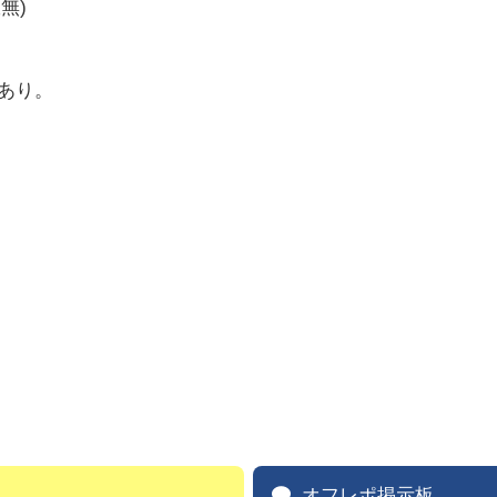
無)
あり。
オフレポ掲示板