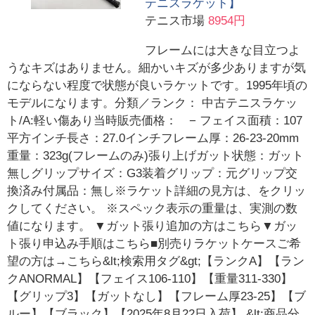
テニスラケット】
テニス市場
8954円
フレームには大きな目立つよ
うなキズはありません。細かいキズが多少ありますが気
にならない程度で状態が良いラケットです。1995年頃の
モデルになります。分類／ランク： 中古テニスラケッ
ト/A:軽い傷あり当時販売価格： − フェイス面積：107
平方インチ長さ：27.0インチフレーム厚：26-23-20mm
重量：323g(フレームのみ)張り上げガット状態：ガット
無しグリップサイズ：G3装着グリップ：元グリップ交
換済み付属品：無し※ラケット詳細の見方は、をクリッ
クしてください。 ※スペック表示の重量は、実測の数
値になります。 ▼ガット張り追加の方はこちら▼ガッ
ト張り申込み手順はこちら■別売りラケットケースご希
望の方は→こちら&lt;検索用タグ&gt;【ランクA】【ラン
クANORMAL】【フェイス106-110】【重量311-330】
【グリップ3】【ガットなし】【フレーム厚23-25】【ブ
ルー】【ブラック】【2025年8月22日入荷】 &lt;商品分