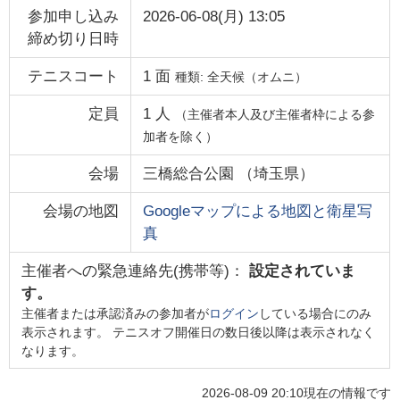
参加申し込み
2026-06-08(月) 13:05
締め切り日時
テニスコート
1
面
種類:
全天候（オムニ）
定員
1
人
（主催者本人及び主催者枠による参
加者を除く）
会場
三橋総合公園
（
埼玉県
）
会場の地図
Googleマップによる地図と衛星写
真
主催者への緊急連絡先(携帯等)：
設定されていま
す。
主催者または承認済みの参加者が
ログイン
している場合にのみ
表示されます。 テニスオフ開催日の数日後以降は表示されなく
なります。
2026-08-09 20:10
現在の情報です