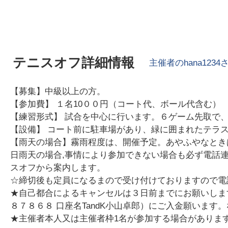
テニスオフ詳細情報
主催者の
hana1234
【募集】中級以上の方。
【参加費】 １名10００円（コート代、ボール代含む）
【練習形式】 試合を中心に行います。６ゲーム先取で
【設備】 コート前に駐車場があり、緑に囲まれたテラ
【雨天の場合】霧雨程度は、開催予定。あやふやなときは、
日雨天の場合,事情により参加できない場合も必ず電話
スオフから案内します。
☆締切後も定員になるまので受け付けておりますので電
★自己都合によるキャンセルは３日前までにお願いします
８７８６８ 口座名TandK小山卓郎）にご入金願いま
★主催者本人又は主催者枠1名が参加する場合がありま