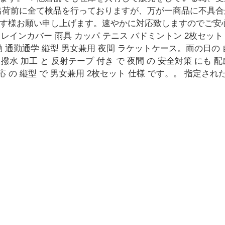
出荷前に全て検品を行っておりますが、万が一商品に不具
す様お願い申し上げます。速やかに対応致しますのでご安心
 レインカバー 雨具 カッパ テニス バドミントン 2枚セット
車移動 通勤通学 縦型 男女兼用 夜間 ラケットケース。雨の日の
撥水 加工 と 反射テープ 付き で 夜間 の 安全対策 にも 
対応 の 縦型 で 男女兼用 2枚セット 仕様 です。。 指定