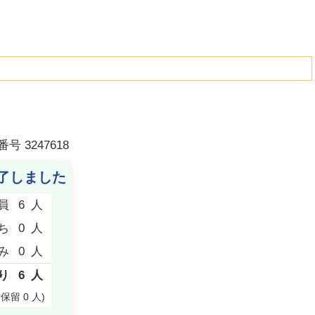
番号
3247618
了しました
員
6
人
ち
0
人
み
0
人
り
6
人
付保留
0
人
)