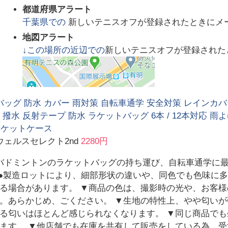
都道府県アラート
千葉県
での
新しいテニスオフが登録されたときにメ
地図アラート
↓この場所の近辺での
新しいテニスオフが登録された
ッグ 防水 カバー 雨対策 自転車通学 安全対策 レインカバ
 撥水 反射テープ 防水 ラケットバッグ 6本 / 12本対応 雨
ラケットケース
ェルスセレクト2nd
2280円
バドミントンのラケットバッグの持ち運び、自耘車通学に
 ●製造ロットにより、細部形状の違いや、同色でも色味に多
る場合があります。 ▼商品の色は、撮影時の光や、お客
。あらかじめ、ごください。 ▼生地の特性上、やや匂い
る匂いはほとんど感じられなくなります。 ▼同じ商品で
ます。 ▼他店舗でも在庫を共有して販売をしている為、