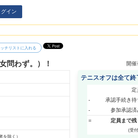
ログイン
ォッチリストに入れる
女問わず。）！
開催
テニスオフは全て終
定
-
承認手続き待
-
参加承認済
=
定員まで残
(受
者を除く）