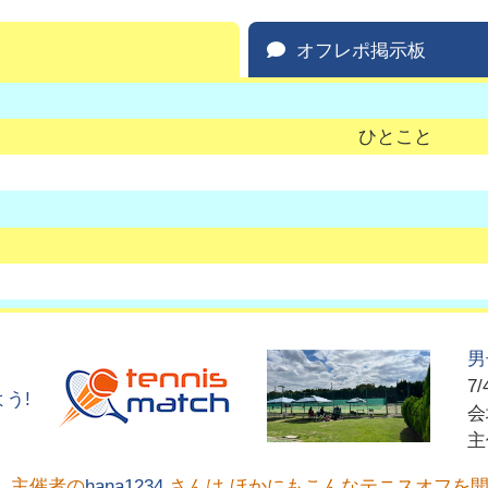
オフレポ掲示板
ひとこと
男
7/
う!
主催者の
hana1234
さんは ほかにもこんなテニスオフを