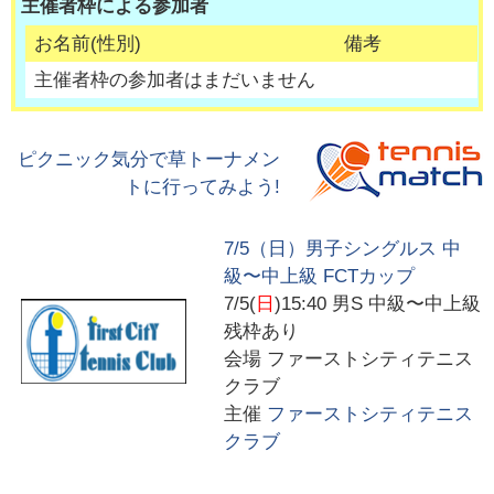
主催者枠による参加者
お名前(性別)
備考
主催者枠の参加者はまだいません
ピクニック気分で草トーナメン
トに行ってみよう!
7/5（日）男子シングルス 中
級〜中上級 FCTカップ
7/5(
日
)15:40
男S 中級〜中上級
残枠あり
会場
ファーストシティテニス
クラブ
主催
ファーストシティテニス
クラブ