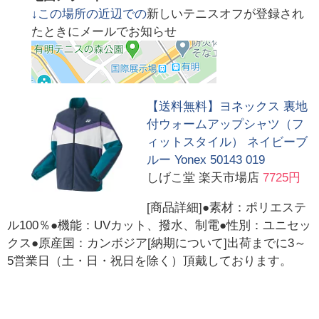
↓この場所の近辺での
新しいテニスオフが登録され
たときにメールでお知らせ
【送料無料】ヨネックス 裏地
付ウォームアップシャツ（フ
ィットスタイル） ネイビーブ
ルー Yonex 50143 019
しげこ堂 楽天市場店
7725円
[商品詳細]●素材：ポリエステ
ル100％●機能：UVカット、撥水、制電●性別：ユニセッ
クス●原産国：カンボジア[納期について]出荷までに3～
5営業日（土・日・祝日を除く）頂戴しております。