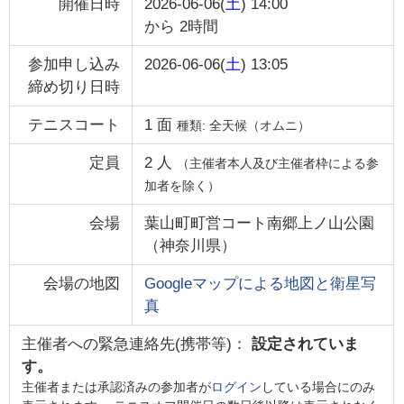
開催日時
2026-06-06(
土
) 14:00
から
2時間
参加申し込み
2026-06-06(
土
) 13:05
締め切り日時
テニスコート
1
面
種類:
全天候（オムニ）
定員
2
人
（主催者本人及び主催者枠による参
加者を除く）
会場
葉山町町営コート南郷上ノ山公園
（
神奈川県
）
会場の地図
Googleマップによる地図と衛星写
真
主催者への緊急連絡先(携帯等)：
設定されていま
す。
主催者または承認済みの参加者が
ログイン
している場合にのみ