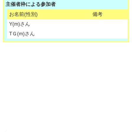
主催者枠による参加者
お名前(性別)
備考
Y
(
m
)さん
TＧ
(
m
)さん