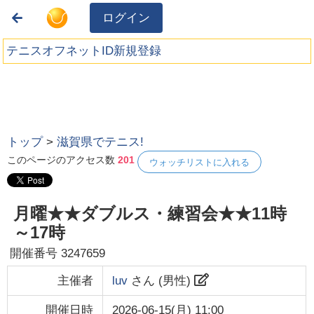
ログイン
テニスオフネットID新規登録
トップ
>
滋賀県でテニス!
このページのアクセス数
201
ウォッチリストに入れる
月曜★★ダブルス・練習会★★11時
～17時
開催番号
3247659
主催者
luv
さん (
男性
)
開催日時
2026-06-15(月) 11:00