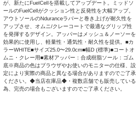
が、新たにFuelCellを搭載してアップデート。ミッドソ
ールのFuelCellがクッション性と反発性を大幅アップ。
アウトソールのNduranceラバーと巻き上げが耐久性を
アップさせ、オムニ/クレーコートで最適なグリップ性
を発揮するデザイン。アッパーはメッシュ＆ノーソーを
効果的に使用し、軽量性・通気性・耐久性を提供。■カ
ラーWHITE■サイズ25.0〜29.0cm■幅D (標準)■コートオ
ムニ・クレー用■素材アッパー：合成樹脂ソール：ゴム
底※商品の色はブラウザやお使いのモニターの仕様、設
定により実際の商品と異なる場合がありますのでご了承
ください。◆当店在庫品◆・複数店舗でも販売している
為、完売の場合もございますのでご了承ください。