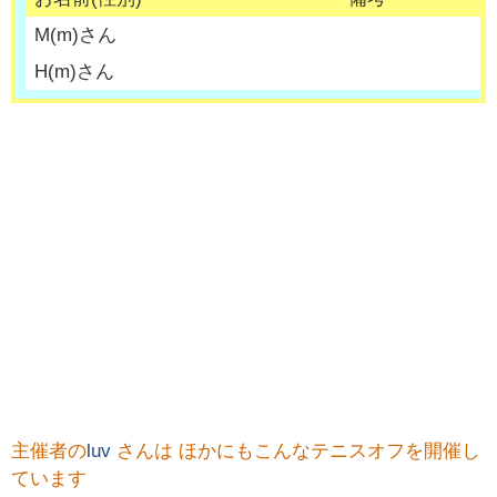
M
(
m
)さん
H
(
m
)さん
主催者の
luv
さんは ほかにもこんなテニスオフを開催し
ています