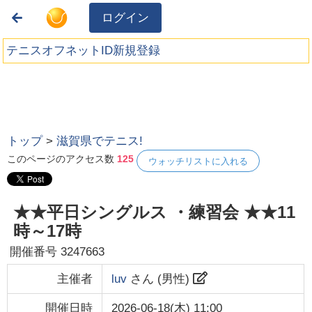
ログイン
テニスオフネットID新規登録
トップ
>
滋賀県でテニス!
このページのアクセス数
125
ウォッチリストに入れる
★★平日シングルス ・練習会 ★★11
時～17時
開催番号
3247663
主催者
luv
さん (
男性
)
開催日時
2026-06-18(木) 11:00