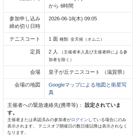
から
6時間
参加申し込み
2026-06-18(木) 09:05
締め切り日時
テニスコート
1
面
種類:
全天候（オムニ）
定員
2
人
（主催者本人及び主催者枠による参
加者を除く）
会場
皇子が丘テニスコート
（
滋賀県
）
会場の地図
Googleマップによる地図と衛星写
真
主催者への緊急連絡先(携帯等)：
設定されていま
す。
主催者または承認済みの参加者が
ログイン
している場合にのみ
表示されます。 テニスオフ開催日の数日後以降は表示されなく
なります。