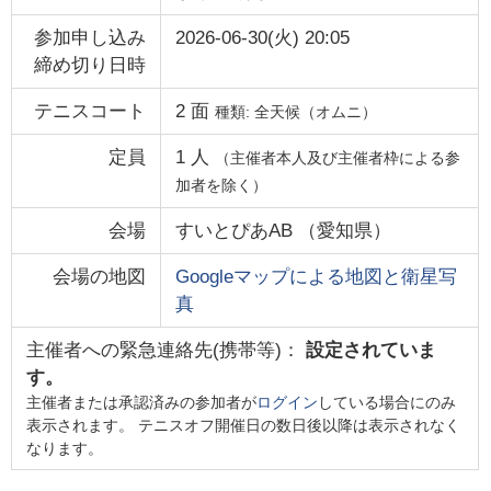
参加申し込み
2026-06-30(火) 20:05
締め切り日時
テニスコート
2
面
種類:
全天候（オムニ）
定員
1
人
（主催者本人及び主催者枠による参
加者を除く）
会場
すいとぴあAB
（
愛知県
）
会場の地図
Googleマップによる地図と衛星写
真
主催者への緊急連絡先(携帯等)：
設定されていま
す。
主催者または承認済みの参加者が
ログイン
している場合にのみ
表示されます。 テニスオフ開催日の数日後以降は表示されなく
なります。