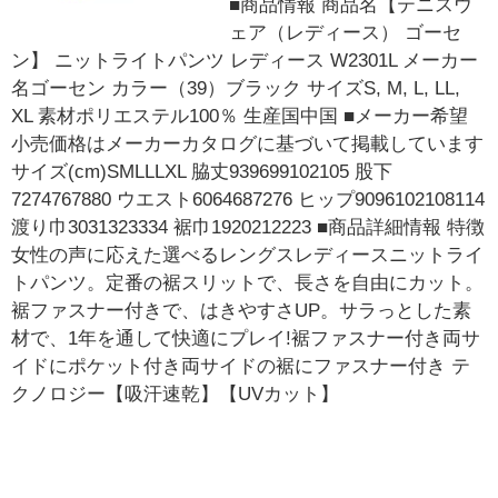
■商品情報 商品名【テニスウ
ェア（レディース） ゴーセ
ン】 ニットライトパンツ レディース W2301L メーカー
名ゴーセン カラー（39）ブラック サイズS, M, L, LL,
XL 素材ポリエステル100％ 生産国中国 ■メーカー希望
小売価格はメーカーカタログに基づいて掲載しています
サイズ(cm)SMLLLXL 脇丈939699102105 股下
7274767880 ウエスト6064687276 ヒップ9096102108114
渡り巾3031323334 裾巾1920212223 ■商品詳細情報 特徴
女性の声に応えた選べるレングスレディースニットライ
トパンツ。定番の裾スリットで、長さを自由にカット。
裾ファスナー付きで、はきやすさUP。サラっとした素
材で、1年を通して快適にプレイ!裾ファスナー付き両サ
イドにポケット付き両サイドの裾にファスナー付き テ
クノロジー【吸汗速乾】【UVカット】