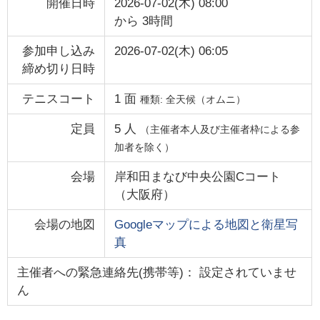
開催日時
2026-07-02(木) 08:00
から
3時間
参加申し込み
2026-07-02(木) 06:05
締め切り日時
テニスコート
1
面
種類:
全天候（オムニ）
定員
5
人
（主催者本人及び主催者枠による参
加者を除く）
会場
岸和田まなび中央公園Cコート
（
大阪府
）
会場の地図
Googleマップによる地図と衛星写
真
主催者への緊急連絡先(携帯等)： 設定されていませ
ん