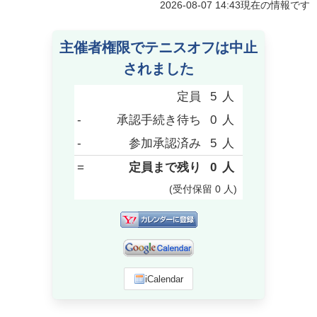
2026-08-07 14:43
現在の情報です
主催者権限でテニスオフは中止
されました
定員
5
人
-
承認手続き待ち
0
人
-
参加承認済み
5
人
=
定員まで残り
0
人
(受付保留
0
人
)
iCalendar