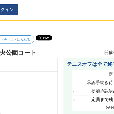
ログイン
ォッチリストに入れる
中央公園コート
開催
テニスオフは全て終
定
-
承認手続き待
-
参加承認済
=
定員まで残
(受