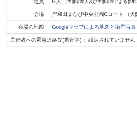
定員
6
人
（主催者本人及び主催者枠による参加
会場
岸和田まなび中央公園Cコート
（
大
会場の地図
Googleマップによる地図と衛星写真
主催者への緊急連絡先(携帯等)： 設定されていません