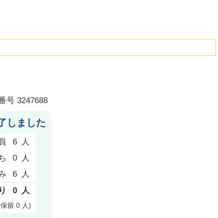
番号
3247688
了しました
員
6
人
ち
0
人
み
6
人
り
0
人
付保留
0
人
)