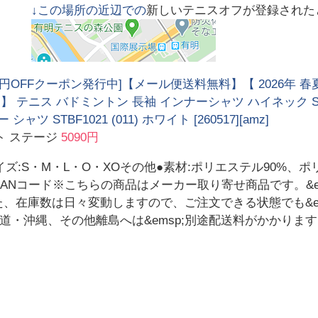
↓この場所の近辺での
新しいテニスオフが登録された
00円OFFクーポン発行中]【メール便送料無料】【 2026年 春
 】 テニス バドミントン 長袖 インナーシャツ ハイネック S
シャツ STBF1021 (011) ホワイト [260517][amz]
ト ステージ
5090円
ズ:S・M・L・O・XOその他●素材:ポリエステル90%、ポ
ANコード※こちらの商品はメーカー取り寄せ商品です。&em
また、在庫数は日々変動しますので、ご注文できる状態でも&e
・沖縄、その他離島へは&emsp;別途配送料がかかります