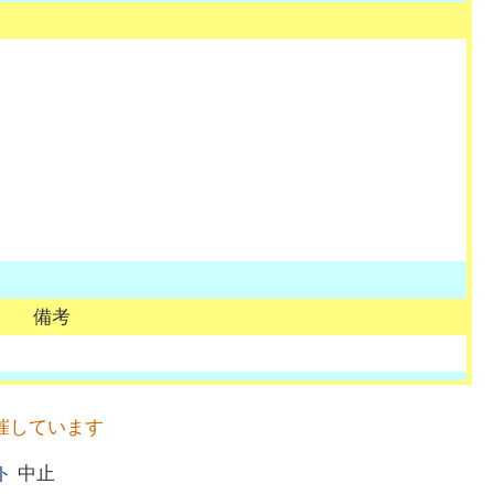
備考
催しています
ト
中止