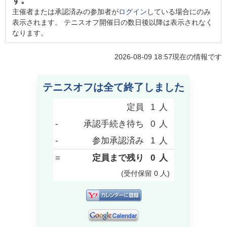
す。
主催者または承認済みの参加者が
ログイン
している場合にのみ
表示されます。 テニスオフ開催日の数日後以降は表示されなく
なります。
2026-08-09 18:57
現在の情報です
テニスオフは全て終了しました
定員
1
人
-
承認手続き待ち
0
人
-
参加承認済み
1
人
=
定員まで残り
0
人
(受付保留
0
人
)