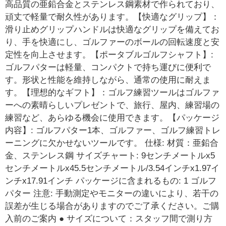
高品質の亜鉛合金とステンレス鋼素材で作られており、
頑丈で軽量で耐久性があります。【快適なグリップ】：
滑り止めグリップハンドルは快適なグリップを備えてお
り、手を快適にし、ゴルファーのボールの回転速度と安
定性を向上させます。【ポータブルゴルフシャフト】:
ゴルフパターは軽量、コンパクトで持ち運びに便利で
す。形状と性能を維持しながら、通常の使用に耐えま
す。【理想的なギフト】：ゴルフ練習ツールはゴルファ
ーへの素晴らしいプレゼントで、旅行、屋内、練習場の
練習など、あらゆる機会に使用できます。【パッケージ
内容】: ゴルフパター1本、ゴルファー、ゴルフ練習トレ
ーニングに欠かせないツールです。 仕様: 材質：亜鉛合
金、ステンレス鋼 サイズチャート: 9センチメートルx5
センチメートルx45.5センチメートル/3.54インチx1.97イ
ンチx17.91インチ パッケージに含まれるもの: 1 ゴルフ
パター 注意: 手動測定やモニターの違いにより、若干の
誤差が生じる場合がありますのでご了承ください。ご購
入前のご案内 ● サイズについて：スタッフ間で測り方