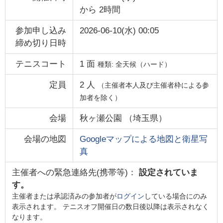
から
2時間
参加申し込み
2026-06-10(水) 00:05
締め切り日時
テニスコート
1
面
種類:
全天候（ハード）
定員
2
人
（主催者本人及び主催者枠による参
加者を除く）
会場
秋ヶ瀬公園
（
埼玉県
）
会場の地図
Googleマップによる地図と衛星写
真
主催者への緊急連絡先(携帯等)：
設定されていま
す。
主催者または承認済みの参加者が
ログイン
している場合にのみ
表示されます。 テニスオフ開催日の数日後以降は表示されなく
なります。