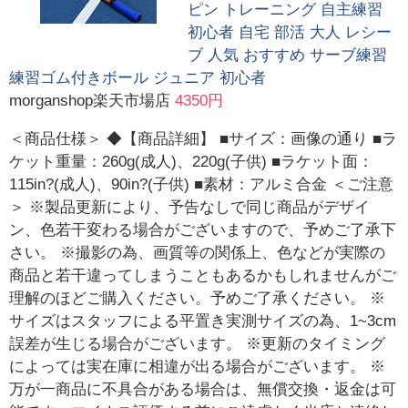
ピン トレーニング 自主練習
初心者 自宅 部活 大人 レシー
ブ 人気 おすすめ サーブ練習
練習ゴム付きボール ジュニア 初心者
morganshop楽天市場店
4350円
＜商品仕様＞ ◆【商品詳細】 ■サイズ：画像の通り ■ラ
ケット重量：260g(成人)、220g(子供) ■ラケット面：
115in?(成人)、90in?(子供) ■素材：アルミ合金 ＜ご注意
＞ ※製品更新により、予告なしで同じ商品がデザイ
ン、色若干変わる場合がございますので、予めご了承下
さい。 ※撮影の為、画質等の関係上、色などが実際の
商品と若干違ってしまうこともあるかもしれませんがご
理解のほどご購入ください。予めご了承ください。 ※
サイズはスタッフによる平置き実測サイズの為、1~3cm
誤差が生じる場合がございます。 ※更新のタイミング
によっては実在庫に相違が出る場合がございます。 ※
万が一商品に不具合がある場合は、無償交換・返金は可