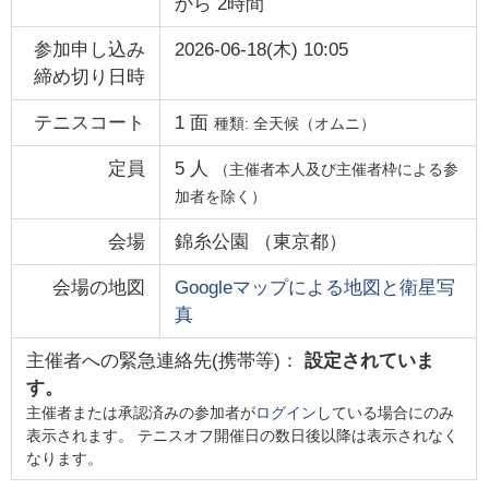
から
2時間
参加申し込み
2026-06-18(木) 10:05
締め切り日時
テニスコート
1
面
種類:
全天候（オムニ）
定員
5
人
（主催者本人及び主催者枠による参
加者を除く）
会場
錦糸公園
（
東京都
）
会場の地図
Googleマップによる地図と衛星写
真
主催者への緊急連絡先(携帯等)：
設定されていま
す。
主催者または承認済みの参加者が
ログイン
している場合にのみ
表示されます。 テニスオフ開催日の数日後以降は表示されなく
なります。